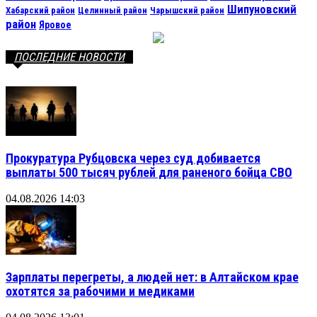
Шипуновский
Хабарский район
Целинный район
Чарышский район
район
Яровое
ПОСЛЕДНИЕ НОВОСТИ
Прокуратура Рубцовска через суд добивается
выплаты 500 тысяч рублей для раненого бойца СВО
04.08.2026 14:03
Зарплаты перегреты, а людей нет: в Алтайском крае
охотятся за рабочими и медиками