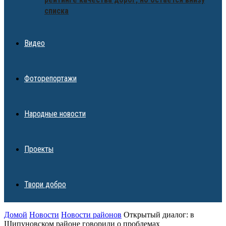
списка
Видео
Фоторепортажи
Народные новости
Проекты
Твори добро
Домой
Новости
Новости районов
Открытый диалог: в
Шипуновском районе говорили о проблемах