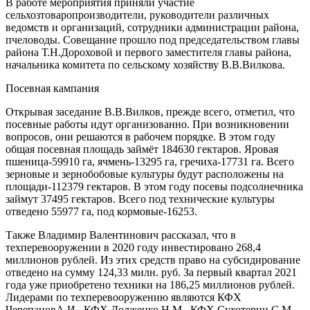
В работе мероприятия приняли участие
сельхозтоваропроизводители, руководители различных
ведомств и организаций, сотрудники администрации района,
пчеловоды. Совещание прошло под председательством главы
района Т.Н.Дороховой и первого заместителя главы района,
начальника комитета по сельскому хозяйству В.В.Вилкова.
Посевная кампания
Открывая заседание В.В.Вилков, прежде всего, отметил, что
посевные работы идут организованно. При возникновении
вопросов, они решаются в рабочем порядке. В этом году
общая посевная площадь займёт 184630 гектаров. Яровая
пшеница-59910 га, ячмень-13295 га, гречиха-17731 га. Всего
зерновые и зернобобовые культуры будут расположены на
площади-112379 гектаров. В этом году посевы подсолнечника
займут 37495 гектаров. Всего под технические культуры
отведено 55977 га, под кормовые-16253.
Также Владимир Валентинович рассказал, что в
техперевооружении в 2020 году инвестировано 268,4
миллионов рублей. Из этих средств право на субсидирование
отведено на сумму 124,33 милн. руб. За первый квартал 2021
года уже приобретено техники на 186,25 миллионов рублей.
Лидерами по техперевооружению являются КФХ
ЧерепановА.И., КФХ Долженко Н.М., КФХ Сухотерин С.М.