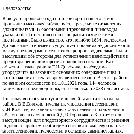
Пчеловодство
В августе прошлого года на территории нашего района
произошла массовая гибель пчёл, в результате отравления
ядохимикатами. В обосновании требований пчеловоды
указали обработку полей посевов рапса химическими
препаратами. Было выяснено, что погибло 1834 пчелосемьи.
До настоящего времени существует проблема недопонимания
между пчеловодами и сельхозтоваропроизводителями. Были
выслушаны обе стороны для установления взаимодействия и
предотвращения повторения подобной ситуации. Как
объяснила глава района Т.Н.Дорохова, необходимо
упорядочить на законных основаниях содержание пчёл и
расположения пасек во время летнего сезона. Всего в районе,
по данным сельсоветов на 1.01.2021 года, 144 человека
занимаются пчеловодством, они содержали 3038 пчелосемей.
По этому вопросу выступили первый заместитель главы
района В.В.Вилков, начальник управления ветеринарии
С.И.Классен, начальник отдела обеспечения полномочий в
области лесных отношений Д.В.Горшняков. Как отметили
выступающие, для плодотворного сотрудничества и решения
подобных проблем необходимо составить «кочевую карту»,
зарегистрировать пчелосемьи в сельских администрациях,