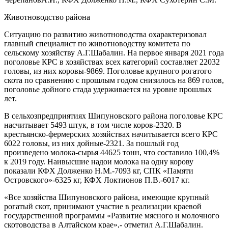
Животноводство района
Ситуацию по развитию животноводства охарактеризовал
главный специалист по животноводству комитета по
сельскому хозяйству А.Г.Шабалин. На первое января 2021 года
поголовье КРС в хозяйствах всех категорий составляет 22032
головы, из них коровы-9869. Поголовье крупного рогатого
скота по сравнению с прошлым годом снизилось на 869 голов,
поголовье дойного стада удерживается на уровне прошлых
лет.
В сельхозпредприятиях Шипуновского района поголовье КРС
насчитывает 5493 штук, в том числе коров-2320. В
крестьянско-фермерских хозяйствах начитывается всего КРС
6022 головы, из них дойные-2321. За пошлый год
произведено молока-сырья 44625 тонн, что составило 100,4%
к 2019 году. Наивысшие надои молока на одну корову
показали КФХ Долженко Н.М.-7093 кг, СПК «Памяти
Островского»-6325 кг, КФХ Локтионов П.В.-6017 кг.
«Все хозяйства Шипуновского района, имеющие крупный
рогатый скот, принимают участие в реализации краевой
государственной программы «Развитие мясного и молочного
скотоводства в Алтайском крае»,- отметил А.Г.Шабалин.