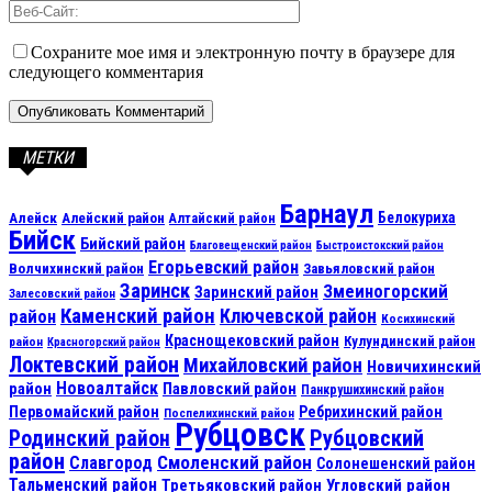
Сохраните мое имя и электронную почту в браузере для
следующего комментария
МЕТКИ
Барнаул
Алейск
Белокуриха
Алейский район
Алтайский район
Бийск
Бийский район
Благовещенский район
Быстроистокский район
Егорьевский район
Волчихинский район
Завьяловский район
Заринск
Змеиногорский
Заринский район
Залесовский район
Каменский район
Ключевской район
район
Косихинский
Краснощековский район
Кулундинский район
район
Красногорский район
Локтевский район
Михайловский район
Новичихинский
Новоалтайск
район
Павловский район
Панкрушихинский район
Первомайский район
Ребрихинский район
Поспелихинский район
Рубцовск
Рубцовский
Родинский район
район
Смоленский район
Славгород
Солонешенский район
Тальменский район
Третьяковский район
Угловский район