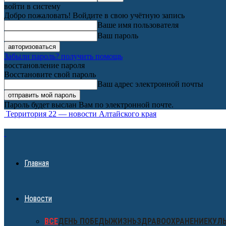
войти в систему
Добро пожаловать! Войдите в свою учётную запись
Ваше имя пользователя
Ваш пароль
Забыли пароль? получить помощь
восстановление пароля
Восстановите свой пароль
Ваш адрес электронной почты
Пароль будет выслан Вам по электронной почте.
Территория 22 — новости Алтайского края
Главная
Новости
ВСЕ
ДЕНЬ ПОБЕДЫ
ЖИЗНЬ
ЗДРАВООХРАНЕНИЕ
КУЛ