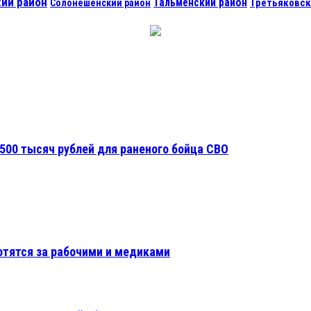
ий район
Тальменский район
Третьяковск
Солонешенский район
500 тысяч рублей для раненого бойца СВО
отятся за рабочими и медиками