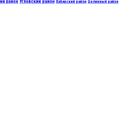
ий район
Угловский район
Хабарский район
Целинный район