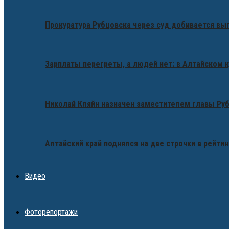
Прокуратура Рубцовска через суд добивается вы
Зарплаты перегреты, а людей нет: в Алтайском 
Николай Кляйн назначен заместителем главы Ру
Алтайский край поднялся на две строчки в рейтин
Видео
Фоторепортажи