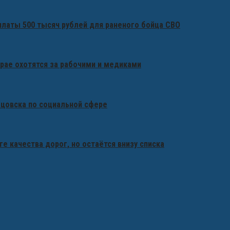
платы 500 тысяч рублей для раненого бойца СВО
крае охотятся за рабочими и медиками
бцовска по социальной сфере
ге качества дорог, но остаётся внизу списка