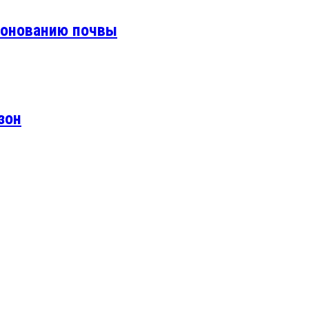
ронованию почвы
зон