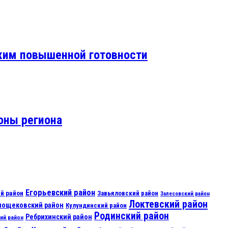
ежим повышенной готовности
оны региона
Егорьевский район
й район
Завьяловский район
Залесовский район
Локтевский район
нощековский район
Кулундинский район
Родинский район
Ребрихинский район
ий район