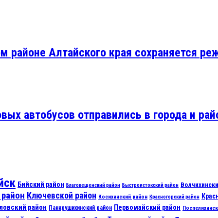
ком районе Алтайского края сохраняется р
овых автобусов отправились в города и рай
йск
Бийский район
Волчихински
Благовещенский район
Быстроистокский район
 район
Ключевской район
Крас
Косихинский район
Красногорский район
ловский район
Первомайский район
Панкрушихинский район
Поспелихинск