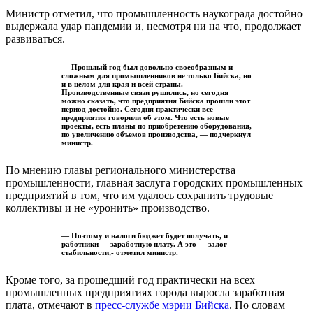
Министр отметил, что промышленность наукограда достойно
выдержала удар пандемии и, несмотря ни на что, продолжает
развиваться.
— Прошлый год был довольно своеобразным и
сложным для промышленников не только Бийска, но
и в целом для края и всей страны.
Производственные связи рушились, но сегодня
можно сказать, что предприятия Бийска прошли этот
период достойно. Сегодня практически все
предприятия говорили об этом. Что есть новые
проекты, есть планы по приобретению оборудования,
по увеличению объемов производства, — подчеркнул
министр.
По мнению главы регионального министерства
промышленности, главная заслуга городских промышленных
предприятий в том, что им удалось сохранить трудовые
коллективы и не «уронить» производство.
— Поэтому и налоги бюджет будет получать, и
работники — заработную плату. А это — залог
стабильности,- отметил министр.
Кроме того, за прошедший год практически на всех
промышленных предприятиях города выросла заработная
плата, отмечают в
пресс-службе мэрии Бийска
. По словам