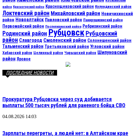
Косихинский
Краснощековский район
Кулундинский район
район
Красногорский район
Локтевский район
Михайловский район
Новичихинский
Новоалтайск
район
Павловский район
Панкрушихинский район
Первомайский район
Ребрихинский район
Поспелихинский район
Рубцовск
Рубцовский
Родинский район
район
Смоленский район
Славгород
Солонешенский район
Тальменский район
Третьяковский район
Угловский район
Шипуновский
Хабарский район
Целинный район
Чарышский район
район
Яровое
ПОСЛЕДНИЕ НОВОСТИ
Прокуратура Рубцовска через суд добивается
выплаты 500 тысяч рублей для раненого бойца СВО
04.08.2026 14:03
Зарплаты перегреты, а людей нет: в Алтайском крае