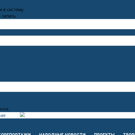
и в систему
 запись
очте.
рая