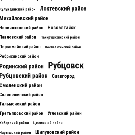
Локтевский район
Кулундинский район
Михайловский район
Новоалтайск
Новичихинский район
Павловский район
Панкрушихинский район
Первомайский район
Поспелихинский район
Ребрихинский район
Рубцовск
Родинский район
Рубцовский район
Славгород
Смоленский район
Солонешенский район
Тальменский район
Третьяковский район
Угловский район
Хабарский район
Целинный район
Шипуновский район
Чарышский район