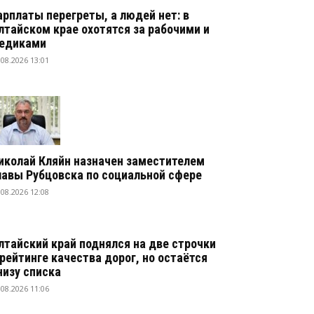
арплаты перегреты, а людей нет: в
лтайском крае охотятся за рабочими и
едиками
.08.2026 13:01
иколай Кляйн назначен заместителем
лавы Рубцовска по социальной сфере
.08.2026 12:08
лтайский край поднялся на две строчки
 рейтинге качества дорог, но остаётся
низу списка
.08.2026 11:06