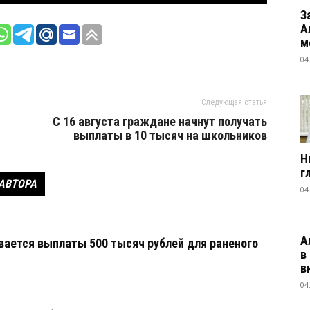
З
А
м
04
Следующая статья
С 16 августа граждане начнут получать
выплаты в 10 тысяч на школьников
Н
г
 АВТОРА
04
А
вается выплаты 500 тысяч рублей для раненого
в
в
04