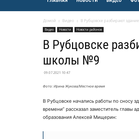
ГЛАВНАЯ
НОВОСТИ
ВИДЕО
ФО
Домой
Видео
В Рубцовске разбирают здани
Видео
Новости
Новости районов
В Рубцовске раз
школы №9
09.07.2021 10:47
Фото: Ирина Жукова/Местное время
В Рубцовске начались работы по сносу 
времени” рассказал заместитель главы а
образования Алексей Мищерин: