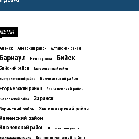
И ДОБРО
МЕТКИ
Алейск
Алейский район
Алтайский район
Барнаул
Бийск
Белокуриха
Бийский район
Благовещенский район
Волчихинский район
Быстроистокский район
Егорьевский район
Завьяловский район
Заринск
Залесовский район
Змеиногорский район
Заринский район
Каменский район
Ключевской район
Косихинский район
Краснощековский район
Красногорский район