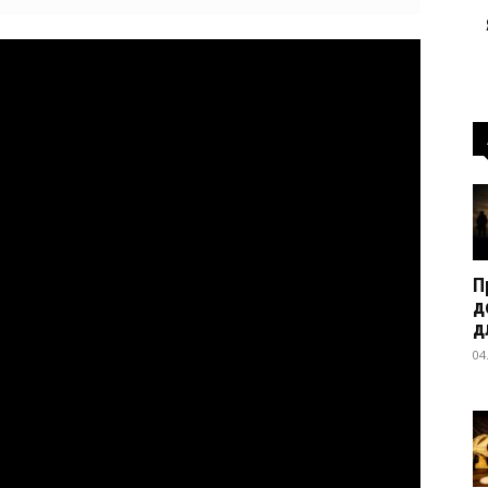
П
д
д
04