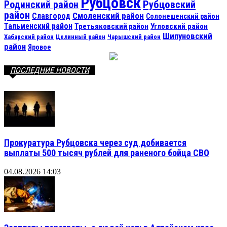
Рубцовск
Рубцовский
Родинский район
район
Смоленский район
Славгород
Солонешенский район
Тальменский район
Третьяковский район
Угловский район
Шипуновский
Хабарский район
Целинный район
Чарышский район
район
Яровое
ПОСЛЕДНИЕ НОВОСТИ
Прокуратура Рубцовска через суд добивается
выплаты 500 тысяч рублей для раненого бойца СВО
04.08.2026 14:03