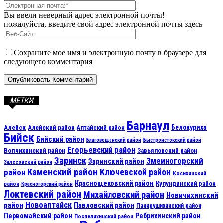
Вы ввели неверный адрес электронной почты!
пожалуйста, введите свой адрес электронной почты здесь
Сохраните мое имя и электронную почту в браузере для
следующего комментария
МЕТКИ
Барнаул
Алейск
Белокуриха
Алейский район
Алтайский район
Бийск
Бийский район
Благовещенский район
Быстроистокский район
Егорьевский район
Волчихинский район
Завьяловский район
Заринск
Змеиногорский
Заринский район
Залесовский район
Каменский район
Ключевской район
район
Косихинский
Краснощековский район
Кулундинский район
район
Красногорский район
Локтевский район
Михайловский район
Новичихинский
Новоалтайск
район
Павловский район
Панкрушихинский район
Первомайский район
Ребрихинский район
Поспелихинский район