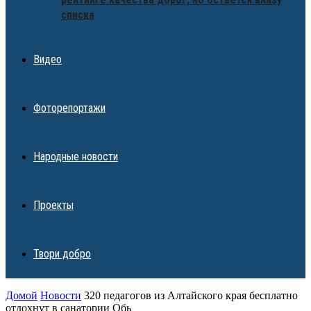
списка
Видео
Фоторепортажи
Народные новости
Проекты
Твори добро
Домой
Новости
320 педагогов из Алтайского края бесплатно
отдохнут в санатории Обь