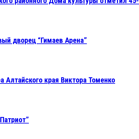
ого районного Дома культуры отметил 45
вый дворец “Гимаев Арена”
а Алтайского края Виктора Томенко
“Патриот”