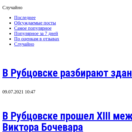
Случайно
Последнее
Обсуждаемые посты
Самое популярное
Популярное за 7 дней
По оценкам в отзывах
Случайно
В Рубцовске разбирают зд
09.07.2021 10:47
В Рубцовске прошел ХIII ме
Виктора Бочевара