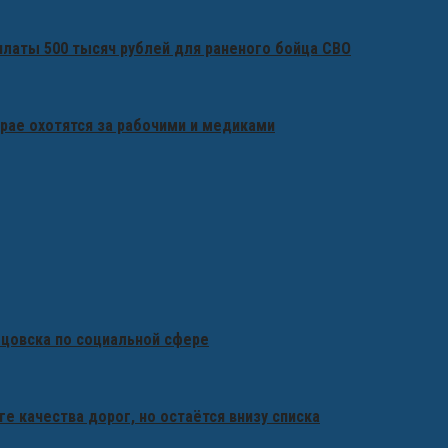
платы 500 тысяч рублей для раненого бойца СВО
крае охотятся за рабочими и медиками
бцовска по социальной сфере
ге качества дорог, но остаётся внизу списка