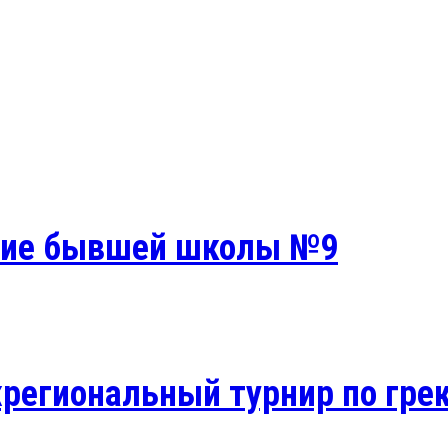
ание бывшей школы №9
жрегиональный турнир по гре