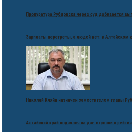
Прокуратура Рубцовска через суд добивается вы
Зарплаты перегреты, а людей нет: в Алтайском 
Николай Кляйн назначен заместителем главы Ру
Алтайский край поднялся на две строчки в рейтин