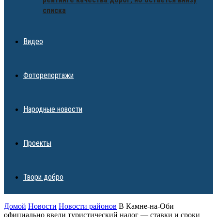
списка
Видео
Фоторепортажи
Народные новости
Проекты
Твори добро
Домой
Новости
Новости районов
В Камне-на-Оби
официально ввели туристический налог — ставки и сроки