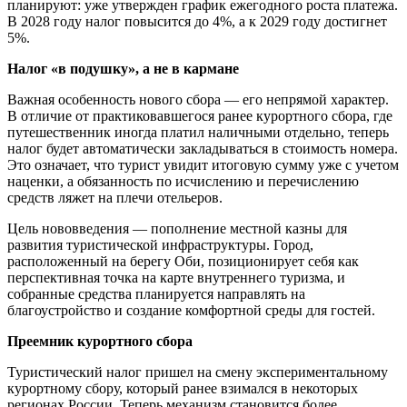
планируют: уже утвержден график ежегодного роста платежа.
В 2028 году налог повысится до 4%, а к 2029 году достигнет
5%.
Налог «в подушку», а не в кармане
Важная особенность нового сбора — его непрямой характер.
В отличие от практиковавшегося ранее курортного сбора, где
путешественник иногда платил наличными отдельно, теперь
налог будет автоматически закладываться в стоимость номера.
Это означает, что турист увидит итоговую сумму уже с учетом
наценки, а обязанность по исчислению и перечислению
средств ляжет на плечи отельеров.
Цель нововведения — пополнение местной казны для
развития туристической инфраструктуры. Город,
расположенный на берегу Оби, позиционирует себя как
перспективная точка на карте внутреннего туризма, и
собранные средства планируется направлять на
благоустройство и создание комфортной среды для гостей.
Преемник курортного сбора
Туристический налог пришел на смену экспериментальному
курортному сбору, который ранее взимался в некоторых
регионах России. Теперь механизм становится более