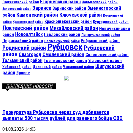
Егорьевский район
Волчихинский район
Завьяловский район
Заринск
Змеиногорский
Заринский район
Залесовский район
Каменский район
Ключевской район
район
Косихинский
Краснощековский район
Кулундинский район
район
Красногорский район
Локтевский район
Михайловский район
Новичихинский
Новоалтайск
район
Павловский район
Панкрушихинский район
Первомайский район
Ребрихинский район
Поспелихинский район
Рубцовск
Рубцовский
Родинский район
район
Смоленский район
Славгород
Солонешенский район
Тальменский район
Третьяковский район
Угловский район
Шипуновский
Хабарский район
Целинный район
Чарышский район
район
Яровое
ПОСЛЕДНИЕ НОВОСТИ
Прокуратура Рубцовска через суд добивается
выплаты 500 тысяч рублей для раненого бойца СВО
04.08.2026 14:03