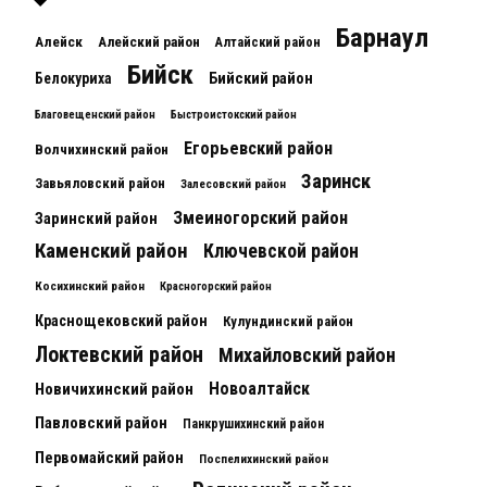
Барнаул
Алейск
Алейский район
Алтайский район
Бийск
Белокуриха
Бийский район
Благовещенский район
Быстроистокский район
Егорьевский район
Волчихинский район
Заринск
Завьяловский район
Залесовский район
Змеиногорский район
Заринский район
Каменский район
Ключевской район
Косихинский район
Красногорский район
Краснощековский район
Кулундинский район
Локтевский район
Михайловский район
Новоалтайск
Новичихинский район
Павловский район
Панкрушихинский район
Первомайский район
Поспелихинский район