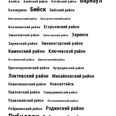
Барнаул
Алейск
Алейский район
Алтайский район
Бийск
Белокуриха
Бийский район
Благовещенский район
Быстроистокский район
Егорьевский район
Волчихинский район
Заринск
Завьяловский район
Залесовский район
Змеиногорский район
Заринский район
Каменский район
Ключевской район
Косихинский район
Красногорский район
Краснощековский район
Кулундинский район
Локтевский район
Михайловский район
Новоалтайск
Новичихинский район
Павловский район
Панкрушихинский район
Первомайский район
Поспелихинский район
Родинский район
Ребрихинский район