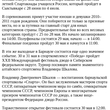
летней Спартакиады учащихся России, который пройдет в
Сыктывкаре с 28 июня по 4 июля.
В соревнованиях примут участие юноши и девушки 2010–
2011 годов рождения. Они поборются не только за призовые
места, но и за путевки на главный старт для юных
спортсменов страны. Предварительные бои во всех весовых
категориях пройдут с 25 по 28 мая. Их начало запланировано
на 14:00. Полуфиналы состоятся 29 мая, начало — в 14:00.
Финальные поединки пройдут 30 мая и начнутся в 11:00.
В эти же выходные в Барнауле состоится еще одно значимое
событие. 30 и 31 мая в спорткомплексе «Победа» пройдет
XXII Международный фестиваль дзюдо в Сибирском
федеральном округе. Турнир посвящен памяти знаменитого
алтайского спортсмена Владимира Шкалова.
Владимир Дмитриевич Шкалов — воспитанник барнаульской
спортшколы «Спарта». Он был заслуженным мастером спорта
СССР, пятикратным чемпионом мира по самбо, семикратным
чемпионом СССР, чемпионом Европы и многократным
призером чемпионатов СССР по дзюдо, а также вице-
президентом Федерации дзюдо России.
Торжественное открытие фестиваля состоится 30 мая в 12:00.