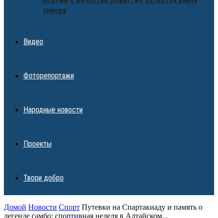
списка
Видео
Фоторепортажи
Народные новости
Проекты
Твори добро
Домой
Новости
Спорт
Путевки на Спартакиаду и память о
легенде самбо: спортивная неделя в Алтайском...