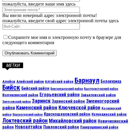
пожалуйста, введите ваше имя здесь
Вы ввели неверный адрес электронной почты!
пожалуйста, введите свой адрес электронной почты здесь
Сохраните мое имя и электронную почту в браузере для
следующего комментария
МЕТКИ
Барнаул
Алейск
Белокуриха
Алейский район
Алтайский район
Бийск
Бийский район
Благовещенский район
Быстроистокский район
Егорьевский район
Волчихинский район
Завьяловский район
Заринск
Змеиногорский
Заринский район
Залесовский район
Каменский район
Ключевской район
район
Косихинский
Краснощековский район
Кулундинский район
район
Красногорский район
Локтевский район
Михайловский район
Новичихинский
Новоалтайск
район
Павловский район
Панкрушихинский район