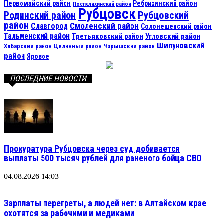
Первомайский район
Ребрихинский район
Поспелихинский район
Рубцовск
Рубцовский
Родинский район
район
Смоленский район
Славгород
Солонешенский район
Тальменский район
Третьяковский район
Угловский район
Шипуновский
Хабарский район
Целинный район
Чарышский район
район
Яровое
ПОСЛЕДНИЕ НОВОСТИ
Прокуратура Рубцовска через суд добивается
выплаты 500 тысяч рублей для раненого бойца СВО
04.08.2026 14:03
Зарплаты перегреты, а людей нет: в Алтайском крае
охотятся за рабочими и медиками