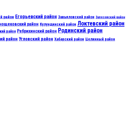
Егорьевский район
й район
Завьяловский район
Залесовский район
Локтевский район
нощековский район
Кулундинский район
Родинский район
Ребрихинский район
кий район
ий район
Угловский район
Хабарский район
Целинный район