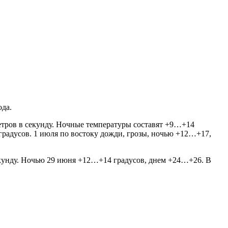
ода.
 метров в секунду. Ночные температуры составят +9…+14
 градусов. 1 июля по востоку дожди, грозы, ночью +12…+17,
 секунду. Ночью 29 июня +12…+14 градусов, днем +24…+26. В