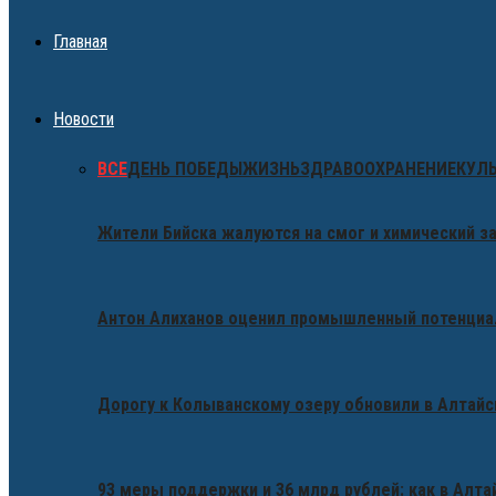
Главная
Новости
ВСЕ
ДЕНЬ ПОБЕДЫ
ЖИЗНЬ
ЗДРАВООХРАНЕНИЕ
КУЛ
Жители Бийска жалуются на смог и химический за
Антон Алиханов оценил промышленный потенциал
Дорогу к Колыванскому озеру обновили в Алтайс
93 меры поддержки и 36 млрд рублей: как в Алт