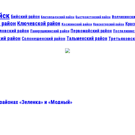
йск
Бийский район
Волчихински
Благовещенский район
Быстроистокский район
 район
Ключевской район
Крас
Косихинский район
Красногорский район
ловский район
Первомайский район
Панкрушихинский район
Поспелихинс
ий район
Тальменский район
Третьяковск
Солонешенский район
 районах «Зеленка» и «Модный»