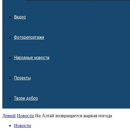
Видео
Фоторепортажи
Народные новости
Проекты
Твори добро
Домой
Новости
На Алтай возвращается жаркая погода
Новости