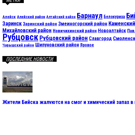
МЕТКИ
Барнаул
Би
Алейск
Белокуриха
Алейский район
Алтайский район
Каменский
Заринск
Змеиногорский район
Заринский район
Михайловский район
Новоалтайск
Новичихинский район
Пав
Рубцовск
Рубцовский район
Смоленск
Славгород
Шипуновский район
Яровое
Чарышский район
ПОСЛЕДНИЕ НОВОСТИ
Жители Бийска жалуются на смог и химический запах в
10.08.2026 11:43