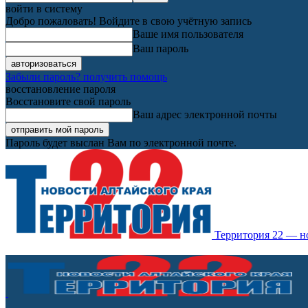
войти в систему
Добро пожаловать! Войдите в свою учётную запись
Ваше имя пользователя
Ваш пароль
Забыли пароль? получить помощь
восстановление пароля
Восстановите свой пароль
Ваш адрес электронной почты
Пароль будет выслан Вам по электронной почте.
Территория 22 — н