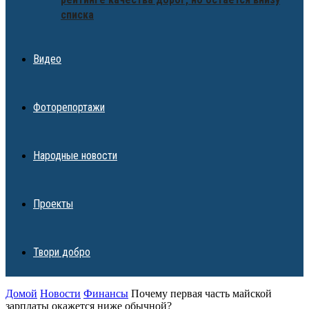
списка
Видео
Фоторепортажи
Народные новости
Проекты
Твори добро
Домой
Новости
Финансы
Почему первая часть майской
зарплаты окажется ниже обычной?