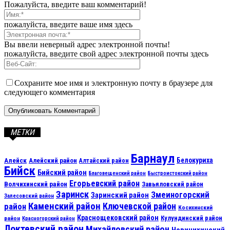
Пожалуйста, введите ваш комментарий!
пожалуйста, введите ваше имя здесь
Вы ввели неверный адрес электронной почты!
пожалуйста, введите свой адрес электронной почты здесь
Сохраните мое имя и электронную почту в браузере для
следующего комментария
МЕТКИ
Барнаул
Алейск
Белокуриха
Алейский район
Алтайский район
Бийск
Бийский район
Благовещенский район
Быстроистокский район
Егорьевский район
Волчихинский район
Завьяловский район
Заринск
Змеиногорский
Заринский район
Залесовский район
Каменский район
Ключевской район
район
Косихинский
Краснощековский район
Кулундинский район
район
Красногорский район
Локтевский район
Михайловский район