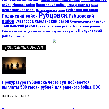
Новичихинский
Новоалтайск
район
Павловский район
Панкрушихинский район
Первомайский район
Ребрихинский район
Поспелихинский район
Рубцовск
Рубцовский
Родинский район
район
Смоленский район
Славгород
Солонешенский район
Тальменский район
Третьяковский район
Угловский район
Шипуновский
Хабарский район
Целинный район
Чарышский район
район
Яровое
ПОСЛЕДНИЕ НОВОСТИ
Прокуратура Рубцовска через суд добивается
выплаты 500 тысяч рублей для раненого бойца СВО
04.08.2026 14:03