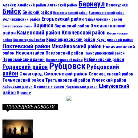
Барнаул
Алейск
Белокуриха
Алейский район
Алтайский район
Бийск
Бийский район
Благовещенский район
Быстроистокский район
Егорьевский район
Волчихинский район
Завьяловский район
Заринск
Змеиногорский
Заринский район
Залесовский район
Каменский район
Ключевской район
район
Косихинский
Краснощековский район
Кулундинский район
район
Красногорский район
Локтевский район
Михайловский район
Новичихинский
Новоалтайск
район
Павловский район
Панкрушихинский район
Первомайский район
Ребрихинский район
Поспелихинский район
Рубцовск
Рубцовский
Родинский район
район
Смоленский район
Славгород
Солонешенский район
Тальменский район
Третьяковский район
Угловский район
Шипуновский
Хабарский район
Целинный район
Чарышский район
район
Яровое
ПОСЛЕДНИЕ НОВОСТИ