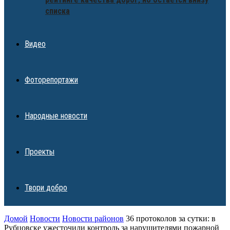
списка
Видео
Фоторепортажи
Народные новости
Проекты
Твори добро
Домой
Новости
Новости районов
36 протоколов за сутки: в
Рубцовске ужесточили контроль за нарушителями пожарной