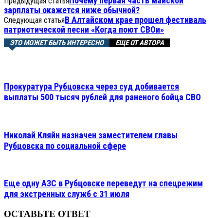
Почему первая часть майской
Предыдущая статья
зарплаты окажется ниже обычной?
В Алтайском крае прошел фестиваль
Следующая статья
патриотической песни «Когда поют СВОи»
ЭТО МОЖЕТ БЫТЬ ИНТЕРЕСНО
ЕЩЕ ОТ АВТОРА
Прокуратура Рубцовска через суд добивается
выплаты 500 тысяч рублей для раненого бойца СВО
Николай Кляйн назначен заместителем главы
Рубцовска по социальной сфере
Еще одну АЗС в Рубцовске переведут на спецрежим
для экстренных служб с 31 июля
ОСТАВЬТЕ ОТВЕТ