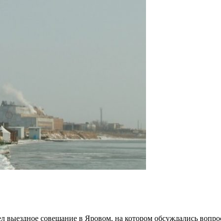
вел выездное совещание в Яровом, на котором обсуждались воп