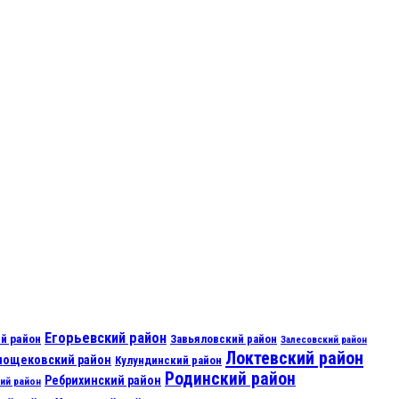
Егорьевский район
й район
Завьяловский район
Залесовский район
Локтевский район
нощековский район
Кулундинский район
Родинский район
Ребрихинский район
ий район