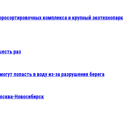
оросортировочных комплекса и крупный экотехнопарк
шесть раз
могут попасть в воду из-за разрушения берега
Москва-Новосибирск