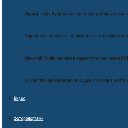
Прокуратура Рубцовска через суд добивается вы
Зарплаты перегреты, а людей нет: в Алтайском 
Николай Кляйн назначен заместителем главы Ру
Алтайский край поднялся на две строчки в рейтин
Видео
Фоторепортажи