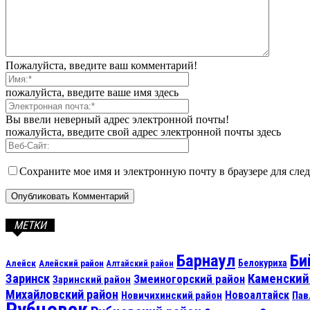
Пожалуйста, введите ваш комментарий!
пожалуйста, введите ваше имя здесь
Вы ввели неверный адрес электронной почты!
пожалуйста, введите свой адрес электронной почты здесь
Сохраните мое имя и электронную почту в браузере для сл
МЕТКИ
Барнаул
Би
Алейск
Белокуриха
Алейский район
Алтайский район
Каменский
Заринск
Змеиногорский район
Заринский район
Михайловский район
Новоалтайск
Новичихинский район
Пав
Рубцовск