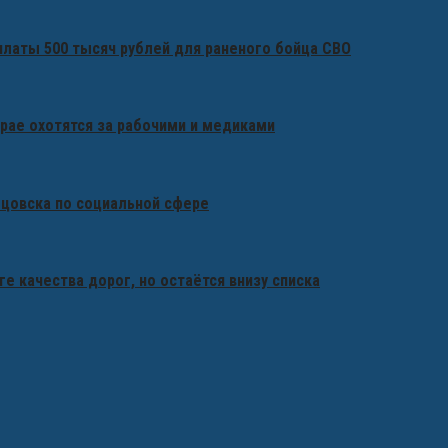
платы 500 тысяч рублей для раненого бойца СВО
крае охотятся за рабочими и медиками
бцовска по социальной сфере
ге качества дорог, но остаётся внизу списка