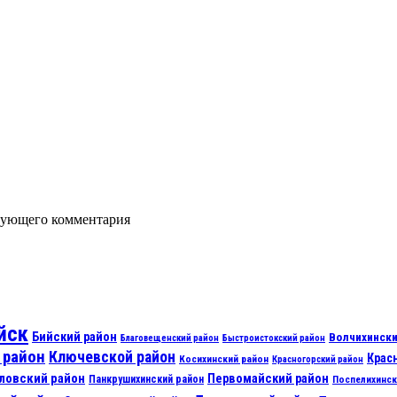
едующего комментария
йск
Бийский район
Волчихински
Благовещенский район
Быстроистокский район
 район
Ключевской район
Крас
Косихинский район
Красногорский район
ловский район
Первомайский район
Панкрушихинский район
Поспелихинск