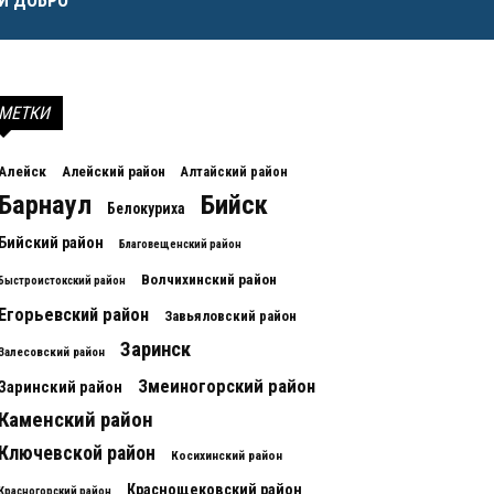
И ДОБРО
МЕТКИ
Алейск
Алейский район
Алтайский район
Барнаул
Бийск
Белокуриха
Бийский район
Благовещенский район
Волчихинский район
Быстроистокский район
Егорьевский район
Завьяловский район
Заринск
Залесовский район
Змеиногорский район
Заринский район
Каменский район
Ключевской район
Косихинский район
Краснощековский район
Красногорский район