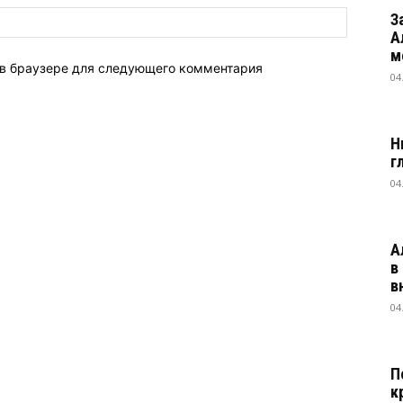
З
А
м
 в браузере для следующего комментария
04
Н
г
04
А
в
в
04
П
к