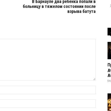
В Барнауле два ребенка попали в
больницу в тяжелом состоянии после
взрыва батута
П
д
д
04