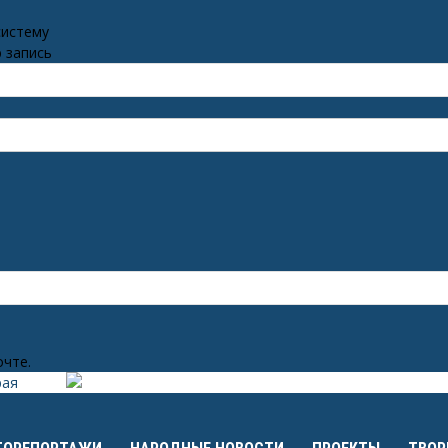
систему
 запись
очте.
рая