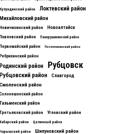
Локтевский район
Кулундинский район
Михайловский район
Новоалтайск
Новичихинский район
Павловский район
Панкрушихинский район
Первомайский район
Поспелихинский район
Ребрихинский район
Рубцовск
Родинский район
Рубцовский район
Славгород
Смоленский район
Солонешенский район
Тальменский район
Третьяковский район
Угловский район
Хабарский район
Целинный район
Шипуновский район
Чарышский район