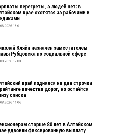
арплаты перегреты, а людей нет: в
лтайском крае охотятся за рабочими и
едиками
.08.2026 13:01
иколай Кляйн назначен заместителем
лавы Рубцовска по социальной сфере
.08.2026 12:08
лтайский край поднялся на две строчки
 рейтинге качества дорог, но остаётся
низу списка
.08.2026 11:06
енсионерам старше 80 лет в Алтайском
рае удвоили фиксированную выплату