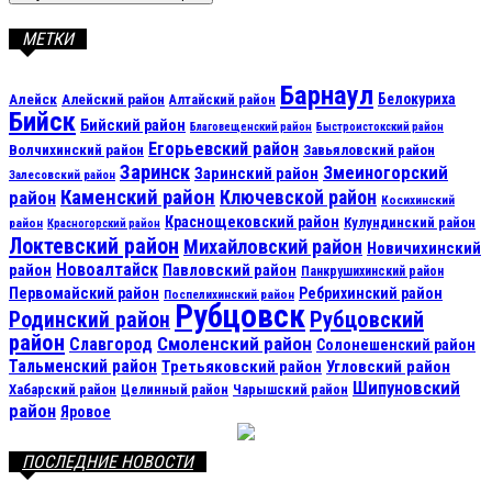
МЕТКИ
Барнаул
Алейск
Белокуриха
Алейский район
Алтайский район
Бийск
Бийский район
Благовещенский район
Быстроистокский район
Егорьевский район
Волчихинский район
Завьяловский район
Заринск
Змеиногорский
Заринский район
Залесовский район
Каменский район
Ключевской район
район
Косихинский
Краснощековский район
Кулундинский район
район
Красногорский район
Локтевский район
Михайловский район
Новичихинский
Новоалтайск
район
Павловский район
Панкрушихинский район
Первомайский район
Ребрихинский район
Поспелихинский район
Рубцовск
Рубцовский
Родинский район
район
Смоленский район
Славгород
Солонешенский район
Тальменский район
Третьяковский район
Угловский район
Шипуновский
Хабарский район
Целинный район
Чарышский район
район
Яровое
ПОСЛЕДНИЕ НОВОСТИ