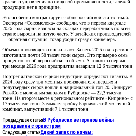
краевого управления по пищевой промышленности, залежей
продукции нет в принципе.
Это особенно контрастирует с общероссийской статистикой.
Эксперты «Союзмолока» сообщали, что в первом квартале
2026 года сырные запасы на складах переработчиков по всей
стране выросли на пятую часть. У алтайских производителей
— обратная ситуация: товар уходит сразу с конвейера.
Объемы производства впечатляют. За весь 2025 год в регионе
изготовили почти 58 тысяч тонн сыров. Это примерно семь
процентов от общероссийского объема. А только за первые
три месяца 2026 года предприятия наварили 12,6 тысячи тонн.
Портрет алтайской сырной индустрии определяют гиганты. В
2024 году сразу три местных производителя твердых и
полутвердых сыров вошли в национальный топ-20. Лидирует
PepsiCo с молочным заводом в Рубцовске — 22,3 тысячи
тонн. На втором месте в региональном рейтинге «Киприно» с
17 тысячами тонн. Замыкает тройку Барнаульский молочный
комбинат, выпустивший 7,1 тысячи тонн.
В Рубцовске ветеранов войны
Предыдущая статья
поздравили с оркестром
Едкий запах по ночам:
Следующая статья