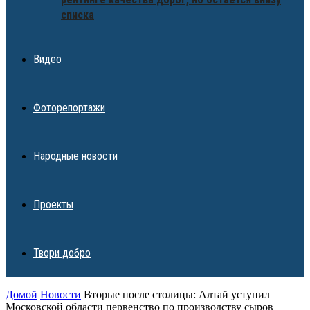
списка
Видео
Фоторепортажи
Народные новости
Проекты
Твори добро
Домой
Новости
Вторые после столицы: Алтай уступил
Московской области первенство по производству сыров