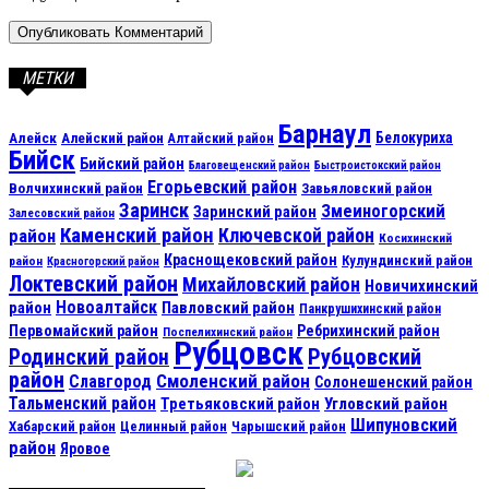
МЕТКИ
Барнаул
Алейск
Белокуриха
Алейский район
Алтайский район
Бийск
Бийский район
Благовещенский район
Быстроистокский район
Егорьевский район
Волчихинский район
Завьяловский район
Заринск
Змеиногорский
Заринский район
Залесовский район
Каменский район
Ключевской район
район
Косихинский
Краснощековский район
Кулундинский район
район
Красногорский район
Локтевский район
Михайловский район
Новичихинский
Новоалтайск
район
Павловский район
Панкрушихинский район
Первомайский район
Ребрихинский район
Поспелихинский район
Рубцовск
Рубцовский
Родинский район
район
Смоленский район
Славгород
Солонешенский район
Тальменский район
Третьяковский район
Угловский район
Шипуновский
Хабарский район
Целинный район
Чарышский район
район
Яровое