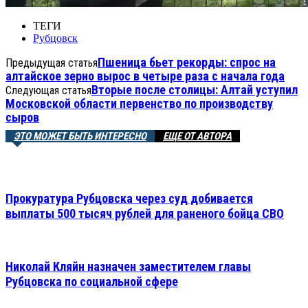
ТЕГИ
Рубцовск
Пшеница бьет рекорды: спрос на
Предыдущая статья
алтайское зерно вырос в четыре раза с начала года
Вторые после столицы: Алтай уступил
Следующая статья
Московской области первенство по производству
сыров
ЭТО МОЖЕТ БЫТЬ ИНТЕРЕСНО
ЕЩЕ ОТ АВТОРА
Прокуратура Рубцовска через суд добивается
выплаты 500 тысяч рублей для раненого бойца СВО
Николай Кляйн назначен заместителем главы
Рубцовска по социальной сфере