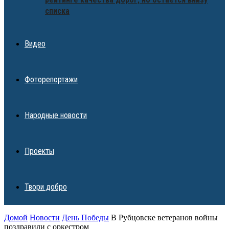
списка
Видео
Фоторепортажи
Народные новости
Проекты
Твори добро
Домой
Новости
День Победы
В Рубцовске ветеранов войны
поздравили с оркестром