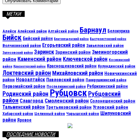
МЕТКИ
Барнаул
Алейск
Белокуриха
Алейский район
Алтайский район
Бийск
Бийский район
Благовещенский район
Быстроистокский район
Егорьевский район
Волчихинский район
Завьяловский район
Заринск
Змеиногорский
Заринский район
Залесовский район
Каменский район
Ключевской район
район
Косихинский
Краснощековский район
Кулундинский район
район
Красногорский район
Локтевский район
Михайловский район
Новичихинский
Новоалтайск
район
Павловский район
Панкрушихинский район
Первомайский район
Ребрихинский район
Поспелихинский район
Рубцовск
Рубцовский
Родинский район
район
Смоленский район
Славгород
Солонешенский район
Тальменский район
Третьяковский район
Угловский район
Шипуновский
Хабарский район
Целинный район
Чарышский район
район
Яровое
ПОСЛЕДНИЕ НОВОСТИ