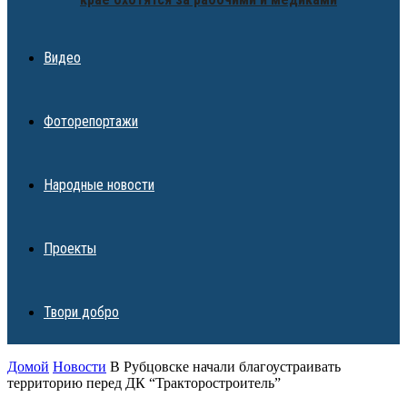
Видео
Фоторепортажи
Народные новости
Проекты
Твори добро
Домой
Новости
В Рубцовске начали благоустраивать
территорию перед ДК “Тракторостроитель”