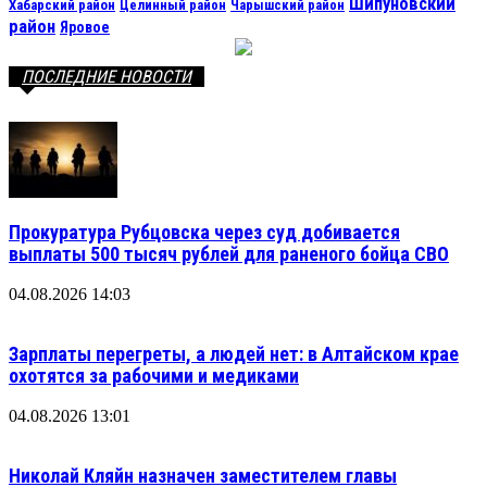
Шипуновский
Хабарский район
Целинный район
Чарышский район
район
Яровое
ПОСЛЕДНИЕ НОВОСТИ
Прокуратура Рубцовска через суд добивается
выплаты 500 тысяч рублей для раненого бойца СВО
04.08.2026 14:03
Зарплаты перегреты, а людей нет: в Алтайском крае
охотятся за рабочими и медиками
04.08.2026 13:01
Николай Кляйн назначен заместителем главы