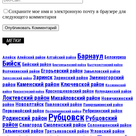
Сохраните мое имя и электронную почту в браузере для
следующего комментария
МЕТКИ
Барнаул
Алейск
Белокуриха
Алейский район
Алтайский район
Бийск
Бийский район
Благовещенский район
Быстроистокский район
Егорьевский район
Волчихинский район
Завьяловский район
Заринск
Змеиногорский
Заринский район
Залесовский район
Каменский район
Ключевской район
район
Косихинский
Краснощековский район
Кулундинский район
район
Красногорский район
Локтевский район
Михайловский район
Новичихинский
Новоалтайск
район
Павловский район
Панкрушихинский район
Первомайский район
Ребрихинский район
Поспелихинский район
Рубцовск
Рубцовский
Родинский район
район
Смоленский район
Славгород
Солонешенский район
Тальменский район
Третьяковский район
Угловский район