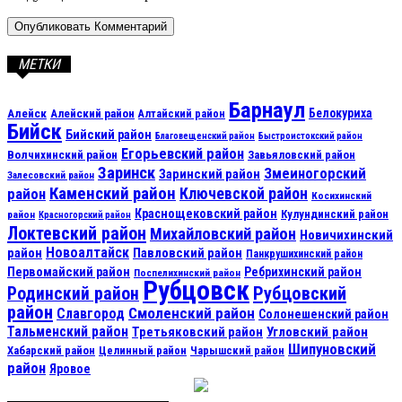
МЕТКИ
Барнаул
Алейск
Белокуриха
Алейский район
Алтайский район
Бийск
Бийский район
Благовещенский район
Быстроистокский район
Егорьевский район
Волчихинский район
Завьяловский район
Заринск
Змеиногорский
Заринский район
Залесовский район
Каменский район
Ключевской район
район
Косихинский
Краснощековский район
Кулундинский район
район
Красногорский район
Локтевский район
Михайловский район
Новичихинский
Новоалтайск
район
Павловский район
Панкрушихинский район
Первомайский район
Ребрихинский район
Поспелихинский район
Рубцовск
Рубцовский
Родинский район
район
Смоленский район
Славгород
Солонешенский район
Тальменский район
Третьяковский район
Угловский район
Шипуновский
Хабарский район
Целинный район
Чарышский район
район
Яровое