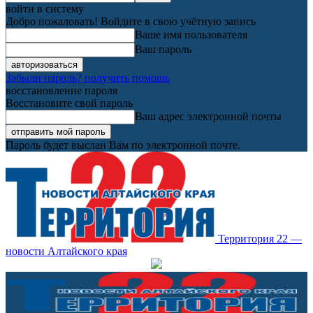
войти в систему
Добро пожаловать! Войдите в свою учётную запись
Ваше имя пользователя
Ваш пароль
Забыли пароль? получить помощь
восстановление пароля
Восстановите свой пароль
Ваш адрес электронной почты
Пароль будет выслан Вам по электронной почте.
Территория 22 —
новости Алтайского края