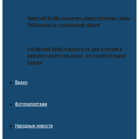
Николай Кляйн назначен заместителем главы
Рубцовска по социальной сфере
Алтайский край поднялся на две строчки в
рейтинге качества дорог, но остаётся внизу
списка
Видео
Фоторепортажи
Народные новости