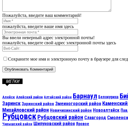
Пожалуйста, введите ваш комментарий!
пожалуйста, введите ваше имя здесь
Вы ввели неверный адрес электронной почты!
пожалуйста, введите свой адрес электронной почты здесь
Сохраните мое имя и электронную почту в браузере для сл
МЕТКИ
Барнаул
Би
Алейск
Белокуриха
Алейский район
Алтайский район
Каменский
Заринск
Змеиногорский район
Заринский район
Михайловский район
Новоалтайск
Новичихинский район
Пав
Рубцовск
Рубцовский район
Смоленск
Славгород
Шипуновский район
Яровое
Чарышский район