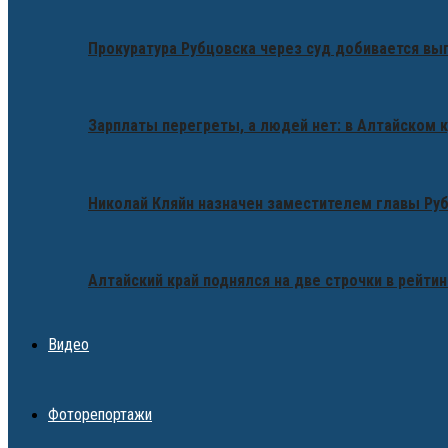
Прокуратура Рубцовска через суд добивается вы
Зарплаты перегреты, а людей нет: в Алтайском 
Николай Кляйн назначен заместителем главы Ру
Алтайский край поднялся на две строчки в рейтин
Видео
Фоторепортажи