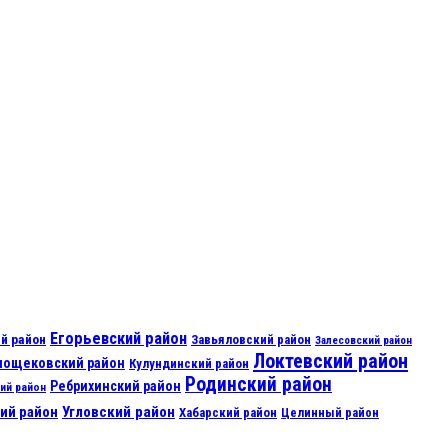
Егорьевский район
й район
Завьяловский район
Залесовский район
Локтевский район
нощековский район
Кулундинский район
Родинский район
Ребрихинский район
ий район
ий район
Угловский район
Хабарский район
Целинный район