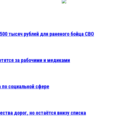
500 тысяч рублей для раненого бойца СВО
отятся за рабочими и медиками
 по социальной сфере
ества дорог, но остаётся внизу списка