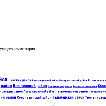
едующего комментария
йск
Бийский район
Волчихински
Благовещенский район
Быстроистокский район
 район
Ключевской район
Крас
Косихинский район
Красногорский район
ловский район
Первомайский район
Панкрушихинский район
Поспелихинск
ий район
Тальменский район
Третьяковск
Солонешенский район