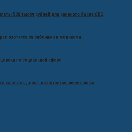
платы 500 тысяч рублей для раненого бойца СВО
крае охотятся за рабочими и медиками
бцовска по социальной сфере
ге качества дорог, но остаётся внизу списка