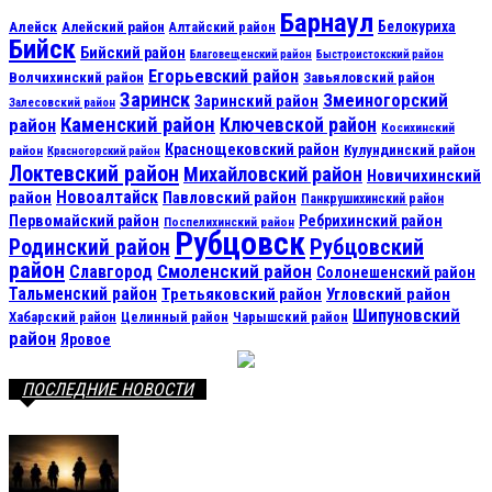
Барнаул
Алейск
Белокуриха
Алейский район
Алтайский район
Бийск
Бийский район
Благовещенский район
Быстроистокский район
Егорьевский район
Волчихинский район
Завьяловский район
Заринск
Змеиногорский
Заринский район
Залесовский район
Каменский район
Ключевской район
район
Косихинский
Краснощековский район
Кулундинский район
район
Красногорский район
Локтевский район
Михайловский район
Новичихинский
Новоалтайск
район
Павловский район
Панкрушихинский район
Первомайский район
Ребрихинский район
Поспелихинский район
Рубцовск
Рубцовский
Родинский район
район
Смоленский район
Славгород
Солонешенский район
Тальменский район
Третьяковский район
Угловский район
Шипуновский
Хабарский район
Целинный район
Чарышский район
район
Яровое
ПОСЛЕДНИЕ НОВОСТИ