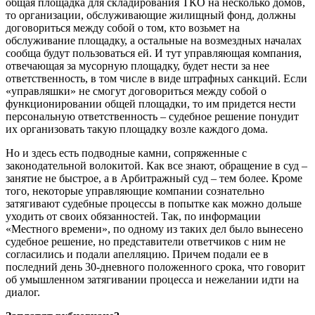
общая площадка для складирования ТКО на несколько домов,
то организации, обслуживающие жилищный фонд, должны
договориться между собой о том, кто возьмет на
обслуживание площадку, а остальные на возмездных началах
сообща будут пользоваться ей. И тут управляющая компания,
отвечающая за мусорную площадку, будет нести за нее
ответственность, в том числе в виде штрафных санкций. Если
«управляшки» не смогут договориться между собой о
функционировании общей площадки, то им придется нести
персональную ответственность – судебное решение понудит
их организовать такую площадку возле каждого дома.
Но и здесь есть подводные камни, сопряженные с
законодательной волокитой. Как все знают, обращение в суд –
занятие не быстрое, а в Арбитражный суд – тем более. Кроме
того, некоторые управляющие компании сознательно
затягивают судебные процессы в попытке как можно дольше
уходить от своих обязанностей. Так, по информации
«Местного времени», по одному из таких дел было вынесено
судебное решение, но представители ответчиков с ним не
согласились и подали апелляцию. Причем подали ее в
последний день 30-дневного положенного срока, что говорит
об умышленном затягивании процесса и нежелании идти на
диалог.