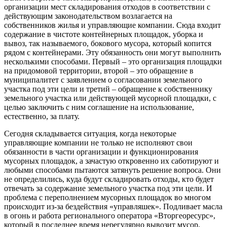
организации мест складирования отходов в соответствии с
действующим законодательством возлагается на
собственников жилья и управляющие компании. Сюда входит
содержание в чистоте контейнерных площадок, уборка и
вывоз, так называемого, бокового мусора, который копится
рядом с контейнерами. Эту обязанность они могут выполнить
несколькими способами. Первый – это организация площадки
на придомовой территории, второй – это обращение в
муниципалитет с заявлением о согласовании земельного
участка под эти цели и третий – обращение к собственнику
земельного участка или действующей мусорной площадки, с
целью заключить с ним соглашение на использование,
естественно, за плату.
Сегодня складывается ситуация, когда некоторые
управляющие компании не только не исполняют свои
обязанности в части организации и функционирования
мусорных площадок, а зачастую откровенно их саботируют и
любыми способами пытаются затянуть решение вопроса. Они
не определились, куда будут складировать отходы, кто будет
отвечать за содержание земельного участка под эти цели. И
проблема с переполнением мусорных площадок во многом
происходит из-за бездействия «управляшек». Подливает масла
в огонь и работа регионального оператора «Вторгеоресурс»,
который в последнее время нерегулярно вывозит мусор,