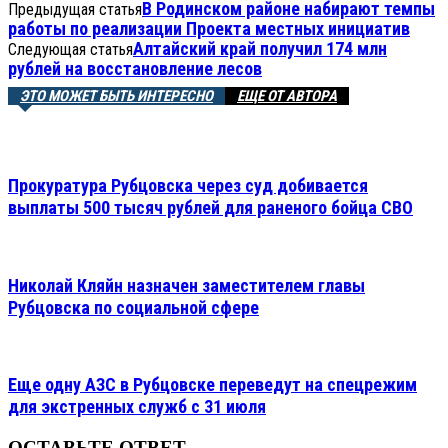
В Родинском районе набирают темпы
Предыдущая статья
работы по реализации Проекта местных инициатив
Алтайский край получил 174 млн
Следующая статья
рублей на восстановление лесов
ЭТО МОЖЕТ БЫТЬ ИНТЕРЕСНО
ЕЩЕ ОТ АВТОРА
Прокуратура Рубцовска через суд добивается
выплаты 500 тысяч рублей для раненого бойца СВО
Николай Кляйн назначен заместителем главы
Рубцовска по социальной сфере
Еще одну АЗС в Рубцовске переведут на спецрежим
для экстренных служб с 31 июля
ОСТАВЬТЕ ОТВЕТ