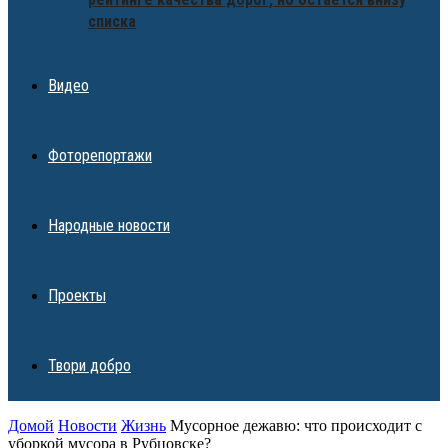
списка
Видео
Фоторепортажи
Народные новости
Проекты
Твори добро
Домой
Новости
Жизнь
Мусорное дежавю: что происходит с
уборкой мусора в Рубцовске?