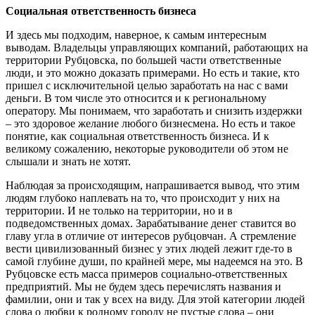
Социальная ответственность бизнеса
И здесь мы подходим, наверное, к самым интересным
выводам. Владельцы управляющих компаний, работающих на
территории Рубцовска, по большей части ответственные
люди, и это можно доказать примерами. Но есть и такие, кто
пришел с исключительной целью заработать на нас с вами
деньги. В том числе это относится и к региональному
оператору. Мы понимаем, что заработать и снизить издержки
– это здоровое желание любого бизнесмена. Но есть и такое
понятие, как социальная ответственность бизнеса. И к
великому сожалению, некоторые руководители об этом не
слышали и знать не хотят.
Наблюдая за происходящим, напрашивается вывод, что этим
людям глубоко наплевать на то, что происходит у них на
территории. И не только на территории, но и в
подведомственных домах. Зарабатывание денег ставится во
главу угла в отличие от интересов рубцовчан. А стремление
вести цивилизованный бизнес у этих людей лежит где-то в
самой глубине души, по крайней мере, мы надеемся на это. В
Рубцовске есть масса примеров социально-ответственных
предприятий. Мы не будем здесь перечислять названия и
фамилии, они и так у всех на виду. Для этой категории людей
слова о любви к родному городу не пустые слова – они