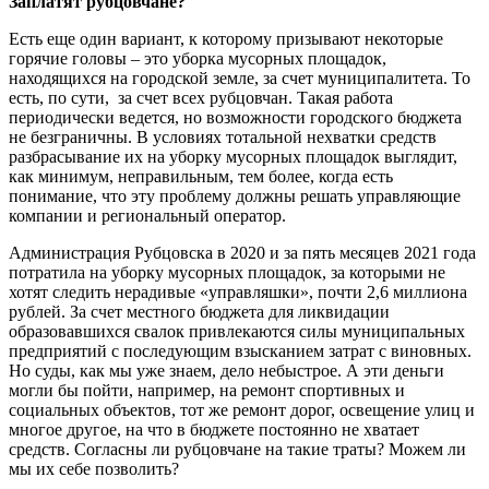
Заплатят рубцовчане?
Есть еще один вариант, к которому призывают некоторые
горячие головы – это уборка мусорных площадок,
находящихся на городской земле, за счет муниципалитета. То
есть, по сути, за счет всех рубцовчан. Такая работа
периодически ведется, но возможности городского бюджета
не безграничны. В условиях тотальной нехватки средств
разбрасывание их на уборку мусорных площадок выглядит,
как минимум, неправильным, тем более, когда есть
понимание, что эту проблему должны решать управляющие
компании и региональный оператор.
Администрация Рубцовска в 2020 и за пять месяцев 2021 года
потратила на уборку мусорных площадок, за которыми не
хотят следить нерадивые «управляшки», почти 2,6 миллиона
рублей. За счет местного бюджета для ликвидации
образовавшихся свалок привлекаются силы муниципальных
предприятий с последующим взысканием затрат с виновных.
Но суды, как мы уже знаем, дело небыстрое. А эти деньги
могли бы пойти, например, на ремонт спортивных и
социальных объектов, тот же ремонт дорог, освещение улиц и
многое другое, на что в бюджете постоянно не хватает
средств. Согласны ли рубцовчане на такие траты? Можем ли
мы их себе позволить?