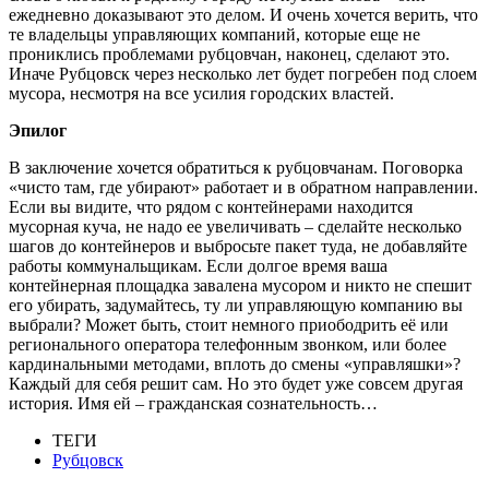
ежедневно доказывают это делом. И очень хочется верить, что
те владельцы управляющих компаний, которые еще не
прониклись проблемами рубцовчан, наконец, сделают это.
Иначе Рубцовск через несколько лет будет погребен под слоем
мусора, несмотря на все усилия городских властей.
Эпилог
В заключение хочется обратиться к рубцовчанам. Поговорка
«чисто там, где убирают» работает и в обратном направлении.
Если вы видите, что рядом с контейнерами находится
мусорная куча, не надо ее увеличивать – сделайте несколько
шагов до контейнеров и выбросьте пакет туда, не добавляйте
работы коммунальщикам. Если долгое время ваша
контейнерная площадка завалена мусором и никто не спешит
его убирать, задумайтесь, ту ли управляющую компанию вы
выбрали? Может быть, стоит немного приободрить её или
регионального оператора телефонным звонком, или более
кардинальными методами, вплоть до смены «управляшки»?
Каждый для себя решит сам. Но это будет уже совсем другая
история. Имя ей – гражданская сознательность…
ТЕГИ
Рубцовск