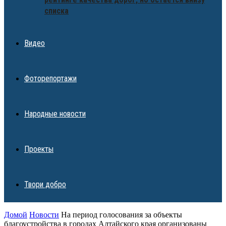
списка
Видео
Фоторепортажи
Народные новости
Проекты
Твори добро
Домой
Новости
На период голосования за объекты
благоустройства в городах Алтайского края организованы