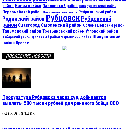
Новичихинский
Новоалтайск
район
Павловский район
Панкрушихинский район
Первомайский район
Ребрихинский район
Поспелихинский район
Рубцовск
Рубцовский
Родинский район
район
Смоленский район
Славгород
Солонешенский район
Тальменский район
Третьяковский район
Угловский район
Шипуновский
Хабарский район
Целинный район
Чарышский район
район
Яровое
ПОСЛЕДНИЕ НОВОСТИ
Прокуратура Рубцовска через суд добивается
выплаты 500 тысяч рублей для раненого бойца СВО
04.08.2026 14:03