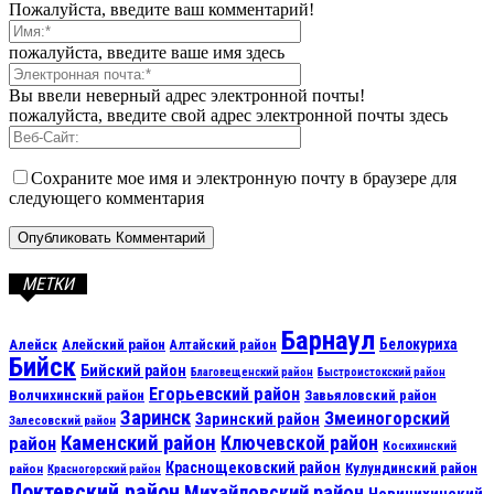
Пожалуйста, введите ваш комментарий!
пожалуйста, введите ваше имя здесь
Вы ввели неверный адрес электронной почты!
пожалуйста, введите свой адрес электронной почты здесь
Сохраните мое имя и электронную почту в браузере для
следующего комментария
МЕТКИ
Барнаул
Алейск
Белокуриха
Алейский район
Алтайский район
Бийск
Бийский район
Благовещенский район
Быстроистокский район
Егорьевский район
Волчихинский район
Завьяловский район
Заринск
Змеиногорский
Заринский район
Залесовский район
Каменский район
Ключевской район
район
Косихинский
Краснощековский район
Кулундинский район
район
Красногорский район
Локтевский район
Михайловский район