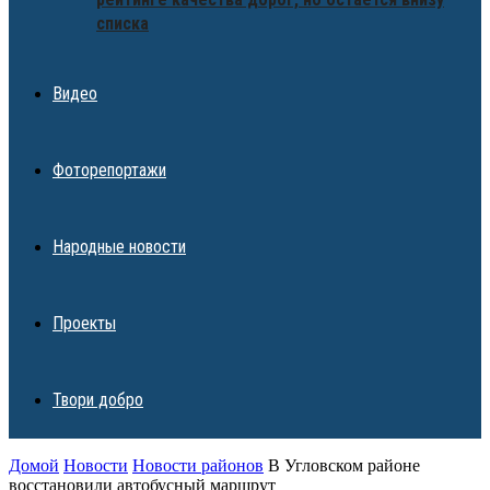
списка
Видео
Фоторепортажи
Народные новости
Проекты
Твори добро
Домой
Новости
Новости районов
В Угловском районе
восстановили автобусный маршрут