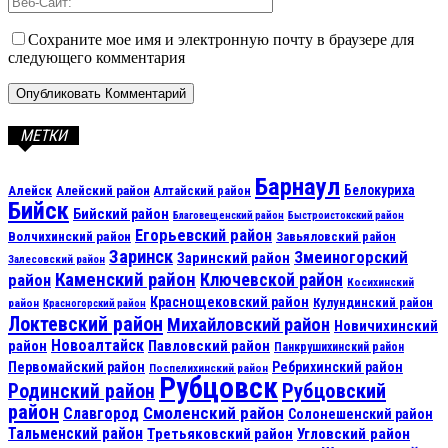
Сохраните мое имя и электронную почту в браузере для
следующего комментария
МЕТКИ
Барнаул
Алейск
Белокуриха
Алейский район
Алтайский район
Бийск
Бийский район
Благовещенский район
Быстроистокский район
Егорьевский район
Волчихинский район
Завьяловский район
Заринск
Змеиногорский
Заринский район
Залесовский район
Каменский район
Ключевской район
район
Косихинский
Краснощековский район
Кулундинский район
район
Красногорский район
Локтевский район
Михайловский район
Новичихинский
Новоалтайск
район
Павловский район
Панкрушихинский район
Первомайский район
Ребрихинский район
Поспелихинский район
Рубцовск
Рубцовский
Родинский район
район
Смоленский район
Славгород
Солонешенский район
Тальменский район
Третьяковский район
Угловский район