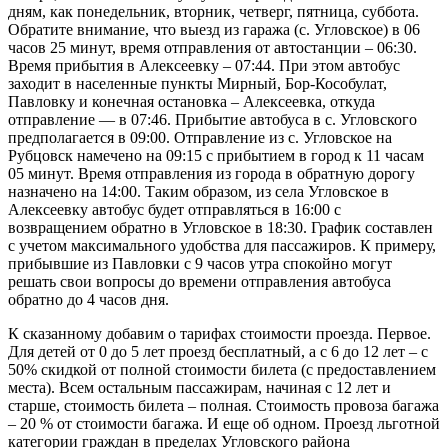
дням, как понедельник, вторник, четверг, пятница, суббота.
Обратите внимание, что выезд из гаража (с. Угловское) в 06
часов 25 минут, время отправления от автостанции – 06:30.
Время прибытия в Алексеевку – 07:44. При этом автобус
заходит в населенные пункты Мирный, Бор-Кособулат,
Павловку и конечная остановка – Алексеевка, откуда
отправление — в 07:46. Прибытие автобуса в с. Угловского
предполагается в 09:00. Отправление из с. Угловское на
Рубцовск намечено на 09:15 с прибытием в город к 11 часам
05 минут. Время отправления из города в обратную дорогу
назначено на 14:00. Таким образом, из села Угловское в
Алексеевку автобус будет отправляться в 16:00 с
возвращением обратно в Угловское в 18:30. График составлен
с учетом максимального удобства для пассажиров. К примеру,
прибывшие из Павловки с 9 часов утра спокойно могут
решать свои вопросы до времени отправления автобуса
обратно до 4 часов дня.
К сказанному добавим о тарифах стоимости проезда. Первое.
Для детей от 0 до 5 лет проезд бесплатный, а с 6 до 12 лет – с
50% скидкой от полной стоимости билета (с предоставлением
места). Всем остальным пассажирам, начиная с 12 лет и
старше, стоимость билета – полная. Стоимость провоза багажа
– 20 % от стоимости багажа. И еще об одном. Проезд льготной
категории граждан в пределах Угловского района