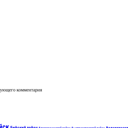
едующего комментария
йск
Бийский район
Волчихински