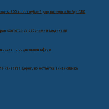
платы 500 тысяч рублей для раненого бойца СВО
крае охотятся за рабочими и медиками
бцовска по социальной сфере
ге качества дорог, но остаётся внизу списка