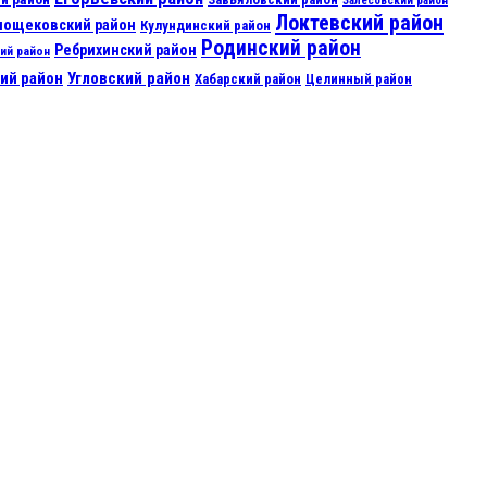
Залесовский район
Локтевский район
нощековский район
Кулундинский район
Родинский район
Ребрихинский район
ий район
ий район
Угловский район
Хабарский район
Целинный район