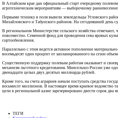
В Алтайском крае дан официальный старт очередному полевому
агротехническим мероприятиям — выборочному ранневесеннем
Первыми технику в поля вывели земледельцы Угловского район
Михайловского и Табунского районов. На сегодняшний день су
В региональном Министерстве сельского хозяйства отмечают, 
повсеместно. Семенной фонд для проведения сева яровых куль
сортообновления.
Параллельно с этим ведется активное пополнение материально
восемьдесят один процент от запланированного на сезон объе
Существенную поддержку полевым работам оказывает и своевр
механизм льготного кредитования. Минсельхоз России уже од
двенадцати целых двух десятых миллиарда рублей.
Кроме того, на счета аграриев начали поступать средства гос
восьмисот миллионов. В настоящее время краевое ведомство т
цели в региональной казне зарезервировано двести сорок два 
ТЕГИ