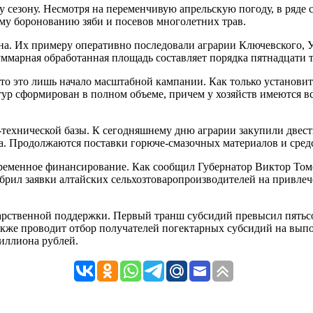
 сезону. Несмотря на переменчивую апрельскую погоду, в ряде
у боронованию зяби и посевов многолетних трав.
а. Их примеру оперативно последовали аграрии Ключевского, У
ммарная обработанная площадь составляет порядка пятнадцати т
что это лишь начало масштабной кампании. Как только установи
тур сформирован в полном объеме, причем у хозяйств имеются в
-технической базы. К сегодняшнему дню аграрии закупили двест
ма. Продолжаются поставки горюче-смазочных материалов и сред
еменное финансирование. Как сообщил Губернатор Виктор Томе
обрил заявки алтайских сельхозтоваропроизводителей на привл
ударственной поддержки. Первый транш субсидий превысил пятьсо
акже проводит отбор получателей погектарных субсидий на выпо
миллиона рублей.