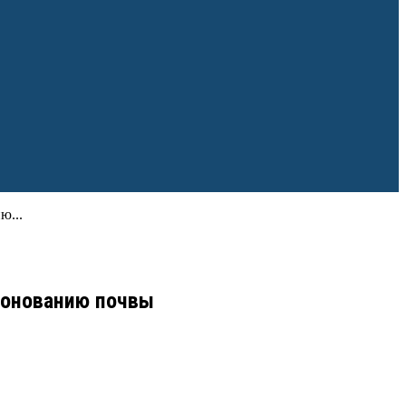
ю...
ронованию почвы