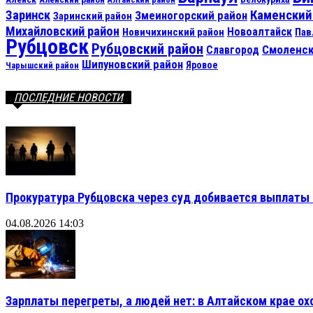
Каменский
Заринск
Змеиногорский район
Заринский район
Михайловский район
Новоалтайск
Новичихинский район
Пав
Рубцовск
Рубцовский район
Смоленск
Славгород
Шипуновский район
Яровое
Чарышский район
ПОСЛЕДНИЕ НОВОСТИ
Прокуратура Рубцовска через суд добивается выплаты 
04.08.2026 14:03
Зарплаты перегреты, а людей нет: в Алтайском крае ох