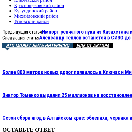
Ключевской район
Краснощековский район
Кулундинский район
Михайловский район
Угловский район
Импорт репчатого лука из Казахстана 
Предыдущая статья
Александр Теплов останется в СИЗО до
Следующая статья
ЭТО МОЖЕТ БЫТЬ ИНТЕРЕСНО
ЕЩЕ ОТ АВТОРА
Более 800 метров новых дорог появилось в Ключах и М
Виктор Томенко выделил 25 миллионов на восстановлен
Сезон сбора ягод в Алтайском крае: облепиха, черника 
ОСТАВЬТЕ ОТВЕТ