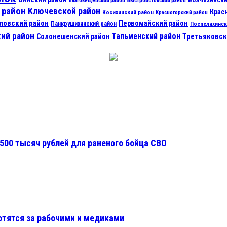
Благовещенский район
Быстроистокский район
 район
Ключевской район
Крас
Косихинский район
Красногорский район
ловский район
Первомайский район
Панкрушихинский район
Поспелихинск
ий район
Тальменский район
Третьяковск
Солонешенский район
500 тысяч рублей для раненого бойца СВО
отятся за рабочими и медиками