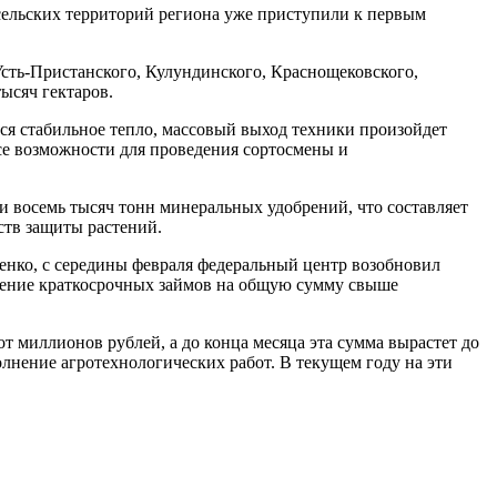
 сельских территорий региона уже приступили к первым
сть-Пристанского, Кулундинского, Краснощековского,
ысяч гектаров.
тся стабильное тепло, массовый выход техники произойдет
се возможности для проведения сортосмены и
и восемь тысяч тонн минеральных удобрений, что составляет
ств защиты растений.
нко, с середины февраля федеральный центр возобновил
ечение краткосрочных займов на общую сумму свыше
т миллионов рублей, а до конца месяца эта сумма вырастет до
лнение агротехнологических работ. В текущем году на эти