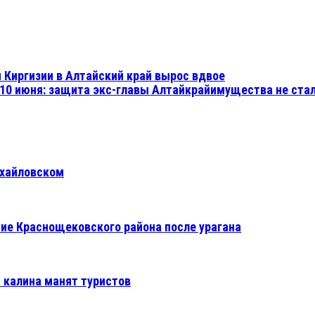
и Киргизии в Алтайский край вырос вдвое
 10 июня: защита экс-главы Алтайкрайимущества не ста
ихайловском
ие Краснощековского района после урагана
и калина манят туристов