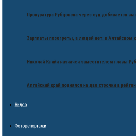
Прокуратура Рубцовска через суд добивается вы
Зарплаты перегреты, а людей нет: в Алтайском 
Николай Кляйн назначен заместителем главы Ру
Алтайский край поднялся на две строчки в рейтин
Видео
Фоторепортажи