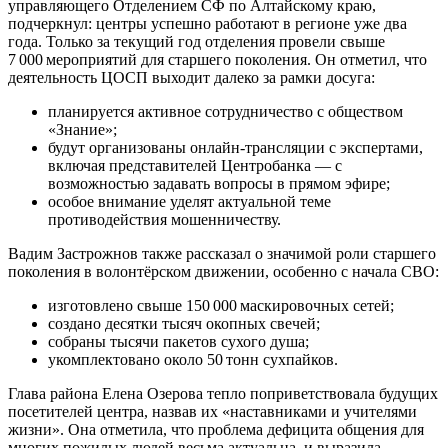
управляющего Отделением СФ по Алтайскому краю,
подчеркнул: центры успешно работают в регионе уже два
года. Только за текущий год отделения провели свыше
7 000 мероприятий для старшего поколения. Он отметил, что
деятельность ЦОСП выходит далеко за рамки досуга:
планируется активное сотрудничество с обществом
«Знание»;
будут организованы онлайн‑трансляции с экспертами,
включая представителей Центробанка — с
возможностью задавать вопросы в прямом эфире;
особое внимание уделят актуальной теме
противодействия мошенничеству.
Вадим Застрожнов также рассказал о значимой роли старшего
поколения в волонтёрском движении, особенно с начала СВО:
изготовлено свыше 150 000 маскировочных сетей;
создано десятки тысяч окопных свечей;
собраны тысячи пакетов сухого душа;
укомплектовано около 50 тонн сухпайков.
Глава района Елена Озерова тепло поприветствовала будущих
посетителей центра, назвав их «наставниками и учителями
жизни». Она отметила, что проблема дефицита общения для
многих пожилых людей весьма актуальна, и выразила