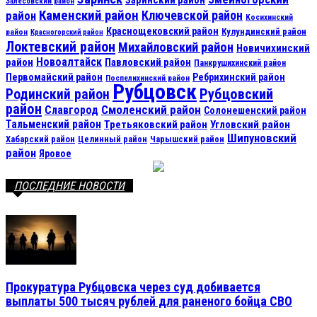
Залесовский район
Каменский район
Ключевской район
район
Косихинский
Краснощековский район
Кулундинский район
район
Красногорский район
Локтевский район
Михайловский район
Новичихинский
Новоалтайск
район
Павловский район
Панкрушихинский район
Первомайский район
Ребрихинский район
Поспелихинский район
Рубцовск
Рубцовский
Родинский район
район
Смоленский район
Славгород
Солонешенский район
Тальменский район
Третьяковский район
Угловский район
Шипуновский
Хабарский район
Целинный район
Чарышский район
район
Яровое
ПОСЛЕДНИЕ НОВОСТИ
Прокуратура Рубцовска через суд добивается
выплаты 500 тысяч рублей для раненого бойца СВО