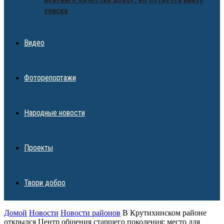
списка
Видео
Фоторепортажи
Народные новости
Проекты
Твори добро
Домой
Новости
Новости районов
В Крутихинском районе
открылся Центр общения старшего поколения: место для