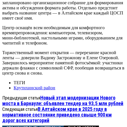
запланировано организационное собрание для формирования
актива и обсуждения формата работы. Отдельно предстоит
выбрать название центра — в Алтайском крае каждый ЦОСП
имеет своё имя.
Центр оснащён всем необходимым для комфортного
времяпрепровождения: компьютером, телевизором,
мини‑библиотекой, настольными играми, оборудованием для
чаепитий и телефоном.
Торжественный момент открытия — перерезание красной
ленты — доверили Вадиму Застрожнову и Елене Озеровой.
Завершилось мероприятие памятной фотосъёмкой: участники
держали флажки с символикой СФР, пообещав возвращаться в
центр снова и снова.
ТЕГИ
Крутихинский район
Новый этап модернизации Нового
Предыдущая статья
моста в Барнауле: объявлен тендер на 93,5 млн рублей
В Алтайском крае в 2025 году в
Следующая статья
нормативное состояние приведено свыше 900 км
дорог всех категорий