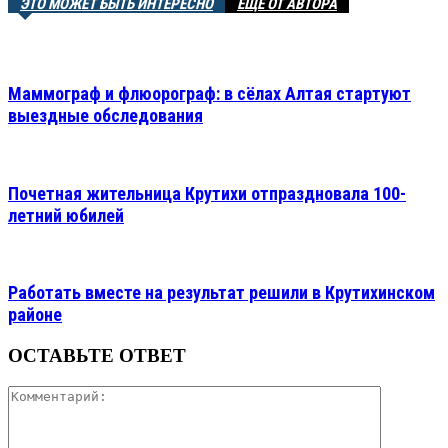
ЭТО МОЖЕТ БЫТЬ ИНТЕРЕСНО
ЕЩЕ ОТ АВТОРА
Маммограф и флюорограф: в сёлах Алтая стартуют
выездные обследования
Почетная жительница Крутихи отпраздновала 100-
летний юбилей
Работать вместе на результат решили в Крутихинском
районе
ОСТАВЬТЕ ОТВЕТ