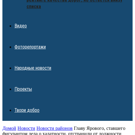
списка
Видео
Фоторепортажи
Народные новости
Проекты
Твори добро
Домой
Новости
Новости районов
Главу Ярового, ставшего
фигурантом дела о халатности, отстранили от должности