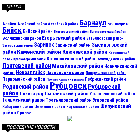
МЕТКИ
Барнаул
Алейск
Белокуриха
Алейский район
Алтайский район
Бийск
Бийский район
Благовещенский район
Быстроистокский район
Егорьевский район
Волчихинский район
Завьяловский район
Заринск
Змеиногорский
Заринский район
Залесовский район
Каменский район
Ключевской район
район
Косихинский
Краснощековский район
Кулундинский район
район
Красногорский район
Локтевский район
Михайловский район
Новичихинский
Новоалтайск
район
Павловский район
Панкрушихинский район
Первомайский район
Ребрихинский район
Поспелихинский район
Рубцовск
Рубцовский
Родинский район
район
Смоленский район
Славгород
Солонешенский район
Тальменский район
Третьяковский район
Угловский район
Шипуновский
Хабарский район
Целинный район
Чарышский район
район
Яровое
ПОСЛЕДНИЕ НОВОСТИ