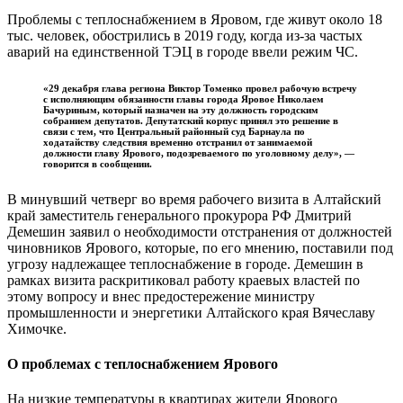
Проблемы с теплоснабжением в Яровом, где живут около 18
тыс. человек, обострились в 2019 году, когда из-за частых
аварий на единственной ТЭЦ в городе ввели режим ЧС.
«29 декабря глава региона Виктор Томенко провел рабочую встречу
с исполняющим обязанности главы города Яровое Николаем
Бачуриным, который назначен на эту должность городским
собранием депутатов. Депутатский корпус принял это решение в
связи с тем, что Центральный районный суд Барнаула по
ходатайству следствия временно отстранил от занимаемой
должности главу Ярового, подозреваемого по уголовному делу», —
говорится в сообщении.
В минувший четверг во время рабочего визита в Алтайский
край заместитель генерального прокурора РФ Дмитрий
Демешин заявил о необходимости отстранения от должностей
чиновников Ярового, которые, по его мнению, поставили под
угрозу надлежащее теплоснабжение в городе. Демешин в
рамках визита раскритиковал работу краевых властей по
этому вопросу и внес предостережение министру
промышленности и энергетики Алтайского края Вячеславу
Химочке.
О проблемах с теплоснабжением Ярового
На низкие температуры в квартирах жители Ярового