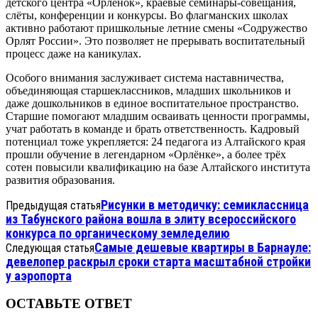
детского центра «Орлёнок», краевые семинары-совещания,
слёты, конференции и конкурсы. Во флагманских школах
активно работают пришкольные летние смены «Содружество
Орлят России». Это позволяет не прерывать воспитательный
процесс даже на каникулах.
Особого внимания заслуживает система наставничества,
объединяющая старшеклассников, младших школьников и
даже дошкольников в единое воспитательное пространство.
Старшие помогают младшим осваивать ценности программы,
учат работать в команде и брать ответственность. Кадровый
потенциал тоже укрепляется: 24 педагога из Алтайского края
прошли обучение в легендарном «Орлёнке», а более трёх
сотен повысили квалификацию на базе Алтайского института
развития образования.
Рисунки в методичку: семиклассница
Предыдущая статья
из Табунского района вошла в элиту всероссийского
конкурса по органическому земледелию
Самые дешевые квартиры в Барнауле:
Следующая статья
девелопер раскрыл сроки старта масштабной стройки
у аэропорта
ОСТАВЬТЕ ОТВЕТ