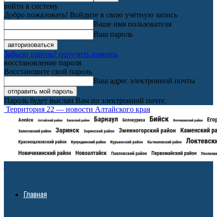
войти в систему
Добро пожаловать! Войдите в свою учётную запись
Ваше имя пользователя
Ваш пароль
Забыли пароль? получить помощь
восстановление пароля
Восстановите свой пароль
Ваш адрес электронной почты
Пароль будет выслан Вам по электронной почте.
Территория 22 — новости Алтайского края
Главная