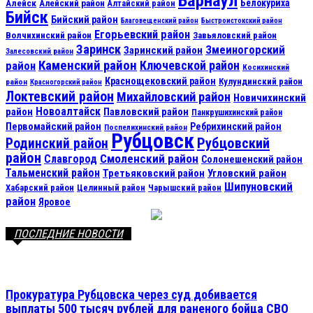
Барнаул
Алейск
Белокуриха
Алейский район
Алтайский район
Бийск
Бийский район
Благовещенский район
Быстроистокский район
Егорьевский район
Волчихинский район
Завьяловский район
Заринск
Змеиногорский
Заринский район
Залесовский район
Каменский район
Ключевской район
район
Косихинский
Краснощековский район
Кулундинский район
район
Красногорский район
Локтевский район
Михайловский район
Новичихинский
Новоалтайск
район
Павловский район
Панкрушихинский район
Первомайский район
Ребрихинский район
Поспелихинский район
Рубцовск
Рубцовский
Родинский район
район
Смоленский район
Славгород
Солонешенский район
Тальменский район
Третьяковский район
Угловский район
Шипуновский
Хабарский район
Целинный район
Чарышский район
район
Яровое
ПОСЛЕДНИЕ НОВОСТИ
Прокуратура Рубцовска через суд добивается
выплаты 500 тысяч рублей для раненого бойца СВО