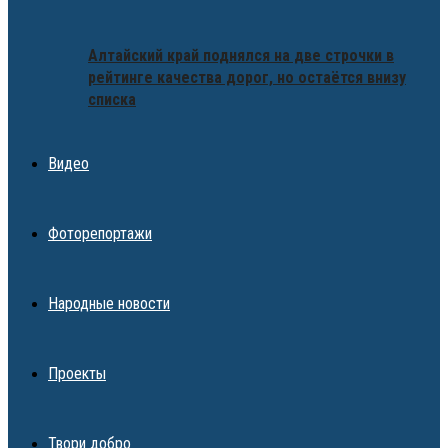
Алтайский край поднялся на две строчки в
рейтинге качества дорог, но остаётся внизу
списка
Видео
Фоторепортажи
Народные новости
Проекты
Твори добро