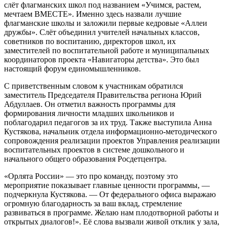
слёт флагманских школ под названием «Учимся, растем,
мечтаем ВМЕСТЕ». Именно здесь назвали лучшие
флагманские школы и заложили первые кедровые «Аллеи
дружбы». Слёт объединил учителей начальных классов,
советников по воспитанию, директоров школ, их
заместителей по воспитательной работе и муниципальных
координаторов проекта «Навигаторы детства». Это был
настоящий форум единомышленников.
С приветственным словом к участникам обратился
заместитель Председателя Правительства региона Юрий
Абдуллаев. Он отметил важность программы для
формирования личности младших школьников и
поблагодарил педагогов за их труд. Также выступила Анна
Кустякова, начальник отдела информационно-методического
сопровождения реализации проектов Управления реализации
воспитательных проектов в системе дошкольного и
начального общего образования Росдетцентра.
«Орлята России» — это про команду, поэтому это
мероприятие показывает главные ценности программы, —
подчеркнула Кустякова. — От федерального офиса выражаю
огромную благодарность за ваш вклад, стремление
развиваться в программе. Желаю нам плодотворной работы и
открытых диалогов!». Её слова вызвали живой отклик у зала,