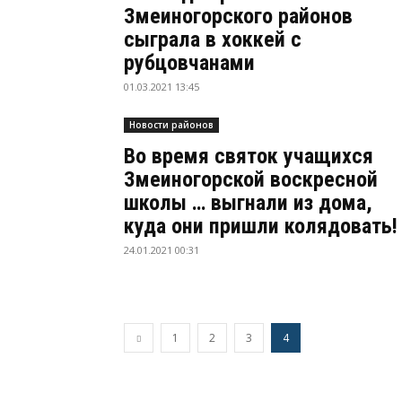
Змеиногорского районов
сыграла в хоккей с
рубцовчанами
01.03.2021 13:45
Новости районов
Во время святок учащихся
Змеиногорской воскресной
школы … выгнали из дома,
куда они пришли колядовать!
24.01.2021 00:31
1
2
3
4