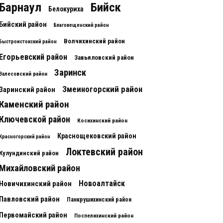
Барнаул
Бийск
Белокуриха
Бийский район
Благовещенский район
Волчихинский район
Быстроистокский район
Егорьевский район
Завьяловский район
Заринск
Залесовский район
Змеиногорский район
Заринский район
Каменский район
Ключевской район
Косихинский район
Краснощековский район
Красногорский район
Локтевский район
Кулундинский район
Михайловский район
Новоалтайск
Новичихинский район
Павловский район
Панкрушихинский район
Первомайский район
Поспелихинский район