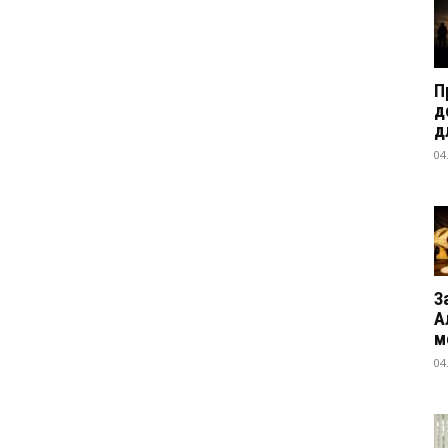
П
д
д
04
З
А
м
04