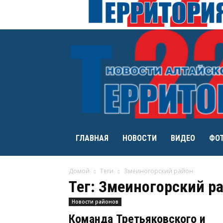
ГЛАВНАЯ
НОВОСТИ
ВИДЕО
ФО
Домой
Теги
Змеиногорский район
Тег: Змеиногорский р
Новости районов
Команда Третьяковского и