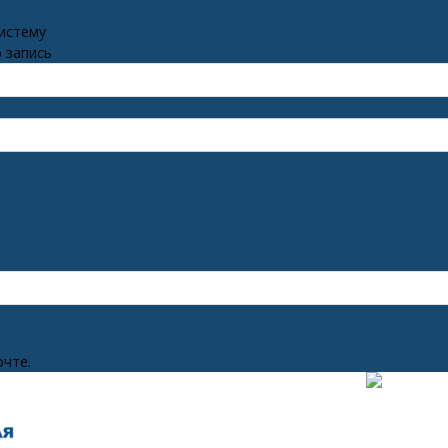
систему
 запись
очте.