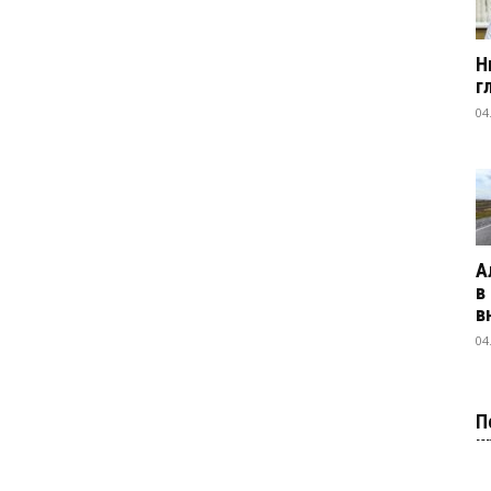
Н
г
04
А
в
в
04
П
к
04