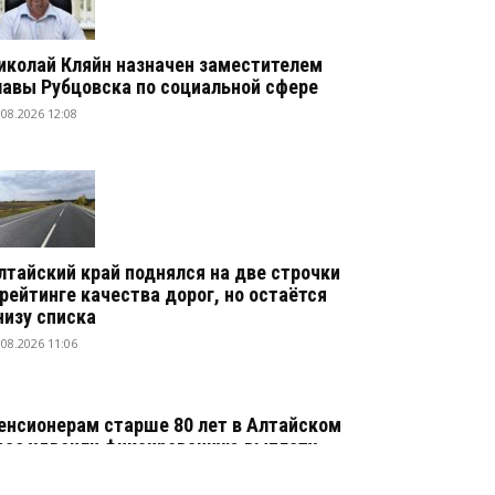
иколай Кляйн назначен заместителем
лавы Рубцовска по социальной сфере
.08.2026 12:08
лтайский край поднялся на две строчки
 рейтинге качества дорог, но остаётся
низу списка
.08.2026 11:06
енсионерам старше 80 лет в Алтайском
рае удвоили фиксированную выплату
.08.2026 10:04