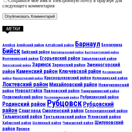
Сохраните мое имя и электронную почту в браузере для
следующего комментария
МЕТКИ
Барнаул
Алейск
Белокуриха
Алейский район
Алтайский район
Бийск
Бийский район
Благовещенский район
Быстроистокский район
Егорьевский район
Волчихинский район
Завьяловский район
Заринск
Змеиногорский
Заринский район
Залесовский район
Каменский район
Ключевской район
район
Косихинский
Краснощековский район
Кулундинский район
район
Красногорский район
Локтевский район
Михайловский район
Новичихинский
Новоалтайск
район
Павловский район
Панкрушихинский район
Первомайский район
Ребрихинский район
Поспелихинский район
Рубцовск
Рубцовский
Родинский район
район
Смоленский район
Славгород
Солонешенский район
Тальменский район
Третьяковский район
Угловский район
Шипуновский
Хабарский район
Целинный район
Чарышский район
район
Яровое