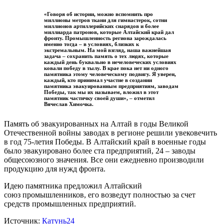
«Говоря об истории, можно вспомнить про
миллионы метров ткани для гимнастерок, сотни
миллионов артиллерийских снарядов и более
миллиарда патронов, которые Алтайский край дал
фронту. Промышленность региона зарождалась
именно тогда – в условиях, близких к
экстремальным. На мой взгляд, наша важнейшая
задача – сохранить память о тех людях, которые
каждый день буквально в нечеловеческих условиях
ковали победу в тылу. В крае пока нет ни одного
памятника этому человеческому подвигу. Я уверен,
каждый, кто принимал участие в создании
памятника эвакуированным предприятиям, заводам
Победы, так мы их называем, вложил в этот
памятник частичку своей души», – отметил
Вячеслав Химочка.
Память об эвакуированных на Алтай в годы Великой
Отечественной войны заводах в регионе решили увековечить
в год 75-летия Победы. В Алтайский край в военные годы
было эвакуировано более ста предприятий, 24 – заводы
общесоюзного значения. Все они ежедневно производили
продукцию для нужд фронта.
Идею памятника предложил Алтайский
союз промышленников, его возведут полностью за счет
средств промышленных предприятий.
Источник:
Катунь24