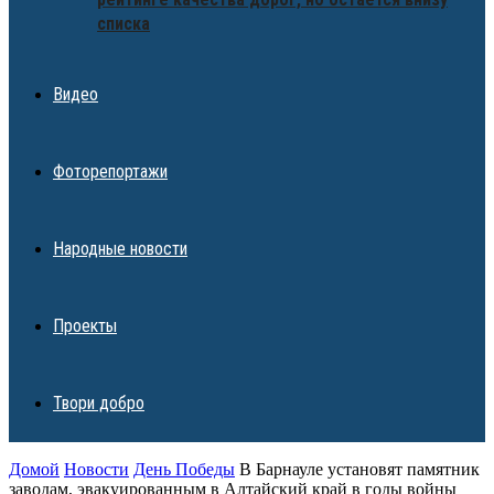
списка
Видео
Фоторепортажи
Народные новости
Проекты
Твори добро
Домой
Новости
День Победы
В Барнауле установят памятник
заводам, эвакуированным в Алтайский край в годы войны