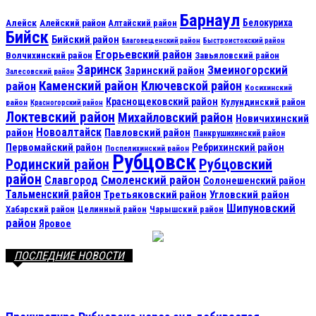
Барнаул
Алейск
Белокуриха
Алейский район
Алтайский район
Бийск
Бийский район
Благовещенский район
Быстроистокский район
Егорьевский район
Волчихинский район
Завьяловский район
Заринск
Змеиногорский
Заринский район
Залесовский район
Каменский район
Ключевской район
район
Косихинский
Краснощековский район
Кулундинский район
район
Красногорский район
Локтевский район
Михайловский район
Новичихинский
Новоалтайск
район
Павловский район
Панкрушихинский район
Первомайский район
Ребрихинский район
Поспелихинский район
Рубцовск
Рубцовский
Родинский район
район
Смоленский район
Славгород
Солонешенский район
Тальменский район
Третьяковский район
Угловский район
Шипуновский
Хабарский район
Целинный район
Чарышский район
район
Яровое
ПОСЛЕДНИЕ НОВОСТИ