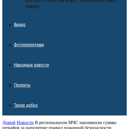
списка
Видео
Фоторепортажи
Народные новости
Проекты
Твори добро
Домой
Новости
В региональном МЧС напомнили суммы
штрафов за нарушение правил пожарной безопасности