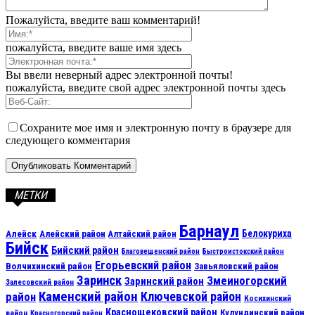
Пожалуйста, введите ваш комментарий!
пожалуйста, введите ваше имя здесь
Вы ввели неверный адрес электронной почты!
пожалуйста, введите свой адрес электронной почты здесь
Сохраните мое имя и электронную почту в браузере для
следующего комментария
МЕТКИ
Барнаул
Алейск
Белокуриха
Алейский район
Алтайский район
Бийск
Бийский район
Благовещенский район
Быстроистокский район
Егорьевский район
Волчихинский район
Завьяловский район
Заринск
Змеиногорский
Заринский район
Залесовский район
Каменский район
Ключевской район
район
Косихинский
Краснощековский район
Кулундинский район
район
Красногорский район