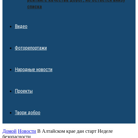
списка
Видео
Фоторепортажи
Народные новости
Проекты
Твори добро
Домой
Новости
В Алтайском крае дан старт Неделе
безопасности