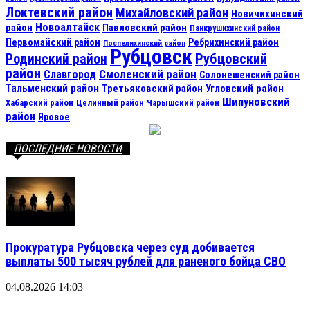
Локтевский район
Михайловский район
Новичихинский
Новоалтайск
район
Павловский район
Панкрушихинский район
Первомайский район
Ребрихинский район
Поспелихинский район
Рубцовск
Рубцовский
Родинский район
район
Смоленский район
Славгород
Солонешенский район
Тальменский район
Третьяковский район
Угловский район
Шипуновский
Хабарский район
Целинный район
Чарышский район
район
Яровое
ПОСЛЕДНИЕ НОВОСТИ
Прокуратура Рубцовска через суд добивается
выплаты 500 тысяч рублей для раненого бойца СВО
04.08.2026 14:03