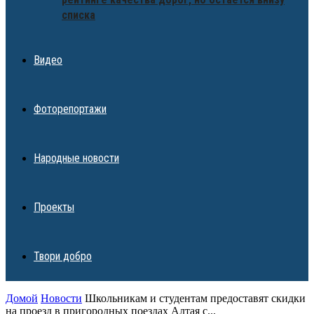
списка
Видео
Фоторепортажи
Народные новости
Проекты
Твори добро
Домой
Новости
Школьникам и студентам предоставят скидки
на проезд в пригородных поездах Алтая с...