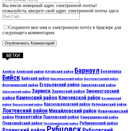
Вы ввели неверный адрес электронной почты!
пожалуйста, введите свой адрес электронной почты здесь
Сохраните мое имя и электронную почту в браузере для
следующего комментария
МЕТКИ
Барнаул
Алейск
Белокуриха
Алейский район
Алтайский район
Бийск
Бийский район
Благовещенский район
Быстроистокский район
Егорьевский район
Волчихинский район
Завьяловский район
Заринск
Змеиногорский
Заринский район
Залесовский район
Каменский район
Ключевской район
район
Косихинский
Краснощековский район
Кулундинский район
район
Красногорский район
Локтевский район
Михайловский район
Новичихинский
Новоалтайск
район
Павловский район
Панкрушихинский район
Первомайский район
Ребрихинский район
Поспелихинский район
Рубцовск
Рубцовский
Родинский район