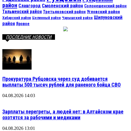
район
Смоленский район
Славгород
Солонешенский район
Тальменский район
Третьяковский район
Угловский район
Шипуновский
Хабарский район
Целинный район
Чарышский район
район
Яровое
ПОСЛЕДНИЕ НОВОСТИ
Прокуратура Рубцовска через суд добивается
выплаты 500 тысяч рублей для раненого бойца СВО
04.08.2026 14:03
Зарплаты перегреты, а людей нет: в Алтайском крае
охотятся за рабочими и медиками
04.08.2026 13:01