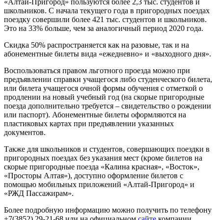
«Алтай-Пригород» пользуются более 2,3 тыс. студентов и
школьников. С начала текущего года в пригородных поездах
поездку совершили более 421 тыс. студентов и школьников.
Это на 33% больше, чем за аналогичный период 2020 года.
Скидка 50% распространяется как на разовые, так и на
абонементные билеты вида «ежедневно» и «выходного дня».
Воспользоваться правом льготного проезда можно при
предъявлении справки учащегося либо студенческого билета,
или билета учащегося очной формы обучения с отметкой о
продлении на новый учебный год (на скорые пригородные
поезда дополнительно требуется – свидетельство о рождении
или паспорт). Абонементные билеты оформляются на
пластиковых картах при предъявлении указанных
документов.
Также для школьников и студентов, совершающих поездки в
пригородных поездах без указания мест (кроме билетов на
скорые пригородные поезда «Калина красная», «Восток»,
«Просторы Алтая»), доступно оформление билетов с
помощью мобильных приложений «Алтай-Пригород» и
«РЖД Пассажирам».
Более подробную информацию можно получить по телефону
+7(3852) 29-21-68 или на официальном
сайте
компании.