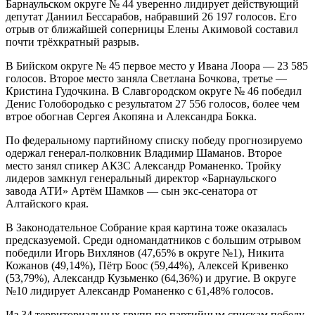
Барнаульском округе № 44 уверенно лидирует действующий
депутат Даниил Бессарабов, набравший 26 197 голосов. Его
отрыв от ближайшей соперницы Елены Акимовой составил
почти трёхкратный разрыв.
В Бийском округе № 45 первое место у Ивана Лоора — 23 585
голосов. Второе место заняла Светлана Бочкова, третье —
Кристина Гудочкина. В Славгородском округе № 46 победил
Денис Голобородько с результатом 27 556 голосов, более чем
втрое обогнав Сергея Акопяна и Александра Бокка.
По федеральному партийному списку победу прогнозируемо
одержал генерал-полковник Владимир Шаманов. Второе
место занял спикер АКЗС Александр Романенко. Тройку
лидеров замкнул генеральный директор «Барнаульского
завода АТИ» Артём Шамков — сын экс-сенатора от
Алтайского края.
В Законодательное Собрание края картина тоже оказалась
предсказуемой. Среди одномандатников с большим отрывом
победили Игорь Вихлянов (47,65% в округе №1), Никита
Кожанов (49,14%), Пётр Боос (59,44%), Алексей Кривенко
(53,79%), Александр Кузьменко (64,36%) и другие. В округе
№10 лидирует Александр Романенко с 61,48% голосов.
Из 34 территориальных групп по партийным спискам победу