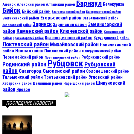
Барнаул
Алейск
Белокуриха
Алейский район
Алтайский район
Бийск
Бийский район
Благовещенский район
Быстроистокский район
Егорьевский район
Волчихинский район
Завьяловский район
Заринск
Змеиногорский
Заринский район
Залесовский район
Каменский район
Ключевской район
район
Косихинский
Краснощековский район
Кулундинский район
район
Красногорский район
Локтевский район
Михайловский район
Новичихинский
Новоалтайск
район
Павловский район
Панкрушихинский район
Первомайский район
Ребрихинский район
Поспелихинский район
Рубцовск
Рубцовский
Родинский район
район
Смоленский район
Славгород
Солонешенский район
Тальменский район
Третьяковский район
Угловский район
Шипуновский
Хабарский район
Целинный район
Чарышский район
район
Яровое
ПОСЛЕДНИЕ НОВОСТИ