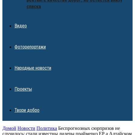
списка
Видео
Фоторепортажи
Народные новости
Проекты
Твори добро
Домой
Новости
Политика
Беспрогнозных сюрпризов не
случилось: стали известны лидеры праймериз ЕР а Алтайском