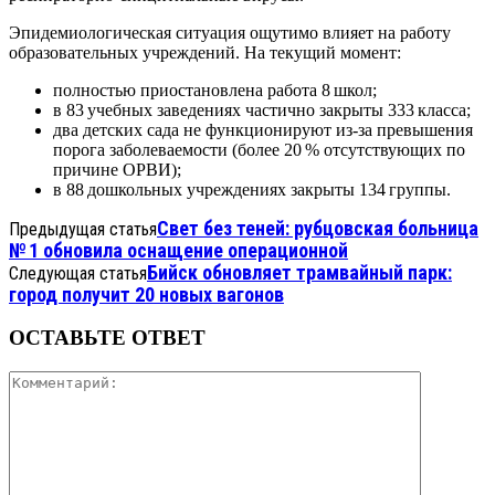
Эпидемиологическая
ситуация
ощутимо
влияет
на
работу
образовательных
учреждений.
На
текущий
момент:
полностью
приостановлена
работа
8
школ;
в
83
учебных
заведениях
частично
закрыты
333
класса;
два
детских
сада
не
функционируют
из‑за
превышения
порога
заболеваемости
(более
20
% отсутствующих
по
причине
ОРВИ);
в
88
дошкольных
учреждениях
закрыты
134
группы.
Свет без теней: рубцовская больница
Предыдущая статья
№ 1 обновила оснащение операционной
Бийск обновляет трамвайный парк:
Следующая статья
город получит 20 новых вагонов
ОСТАВЬТЕ ОТВЕТ