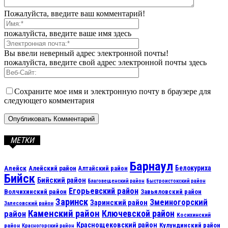
Пожалуйста, введите ваш комментарий!
пожалуйста, введите ваше имя здесь
Вы ввели неверный адрес электронной почты!
пожалуйста, введите свой адрес электронной почты здесь
Сохраните мое имя и электронную почту в браузере для
следующего комментария
МЕТКИ
Барнаул
Алейск
Белокуриха
Алейский район
Алтайский район
Бийск
Бийский район
Благовещенский район
Быстроистокский район
Егорьевский район
Волчихинский район
Завьяловский район
Заринск
Змеиногорский
Заринский район
Залесовский район
Каменский район
Ключевской район
район
Косихинский
Краснощековский район
Кулундинский район
район
Красногорский район