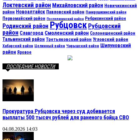
Локтевский район
Михайловский район
Новичихинский
Новоалтайск
район
Павловский район
Панкрушихинский район
Первомайский район
Ребрихинский район
Поспелихинский район
Рубцовск
Рубцовский
Родинский район
район
Смоленский район
Славгород
Солонешенский район
Тальменский район
Третьяковский район
Угловский район
Шипуновский
Хабарский район
Целинный район
Чарышский район
район
Яровое
ПОСЛЕДНИЕ НОВОСТИ
Прокуратура Рубцовска через суд добивается
выплаты 500 тысяч рублей для раненого бойца СВО
04.08.2026 14:03