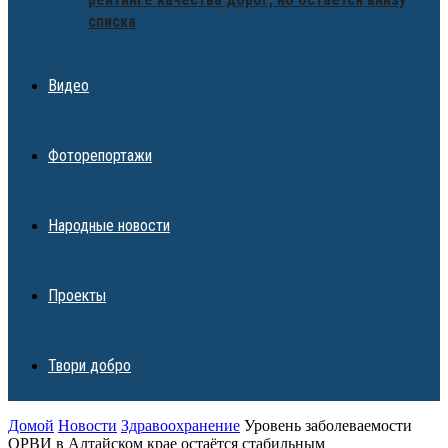
списка
Видео
Фоторепортажи
Народные новости
Проекты
Твори добро
Домой
Новости
Здравоохранение
Уровень заболеваемости
ОРВИ в Алтайском крае остаётся стабильным