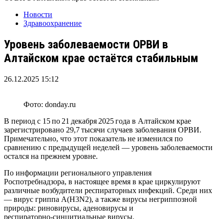
Новости
Здравоохранение
Уровень заболеваемости ОРВИ в
Алтайском крае остаётся стабильным
26.12.2025 15:12
Фото: donday.ru
В
период
с
15
по
21
декабря
2025
года
в
Алтайском
крае
зарегистрировано
29,7
тысячи
случаев
заболевания
ОРВИ.
Примечательно,
что
этот
показатель
не
изменился
по
сравнению
с
предыдущей
неделей
— уровень
заболеваемости
остался
на
прежнем
уровне.
По
информации
регионального
управления
Роспотребнадзора,
в
настоящее
время
в
крае
циркулируют
различные
возбудители
респираторных
инфекций.
Среди
них
— вирус
гриппа
A(H3N2),
а
также
вирусы
негриппозной
природы:
риновирусы,
аденовирусы
и
респираторно‑синцитиальные
вирусы.