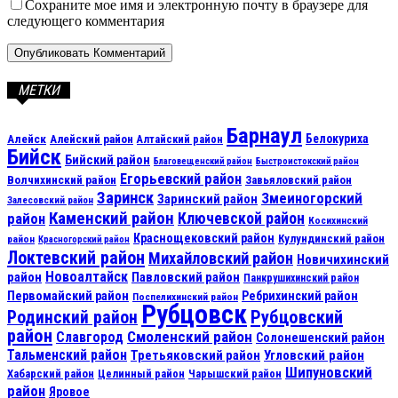
Сохраните мое имя и электронную почту в браузере для
следующего комментария
МЕТКИ
Барнаул
Алейск
Белокуриха
Алейский район
Алтайский район
Бийск
Бийский район
Благовещенский район
Быстроистокский район
Егорьевский район
Волчихинский район
Завьяловский район
Заринск
Змеиногорский
Заринский район
Залесовский район
Каменский район
Ключевской район
район
Косихинский
Краснощековский район
Кулундинский район
район
Красногорский район
Локтевский район
Михайловский район
Новичихинский
Новоалтайск
район
Павловский район
Панкрушихинский район
Первомайский район
Ребрихинский район
Поспелихинский район
Рубцовск
Рубцовский
Родинский район
район
Смоленский район
Славгород
Солонешенский район
Тальменский район
Третьяковский район
Угловский район
Шипуновский
Хабарский район
Целинный район
Чарышский район
район
Яровое