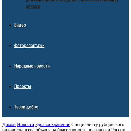
списка
Видео
Фоторепортажи
Народные новости
Проекты
Твори добро
Домой
Новости
Здравоохранение
Специалисту рубцовского
онкодиспансера объявлена благодарность президента России