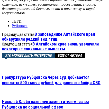
культуре, искусстве, воспитании, просвещении, спорте,
благотворительной деятельности и иные заслуги перед
государством.
ТЕГИ
Рубцовск
В заповеднике Алтайского края
Предыдущая статья
обнаружили редкий вид птиц
В Алтайском крае вновь увеличили
Следующая статья
некоторые социальные выплаты
ЭТО МОЖЕТ БЫТЬ ИНТЕРЕСНО
ЕЩЕ ОТ АВТОРА
Прокуратура Рубцовска через суд добивается
выплаты 500 тысяч рублей для раненого бойца СВО
Николай Кляйн назначен заместителем главы
Рубцовска по социальной сфере