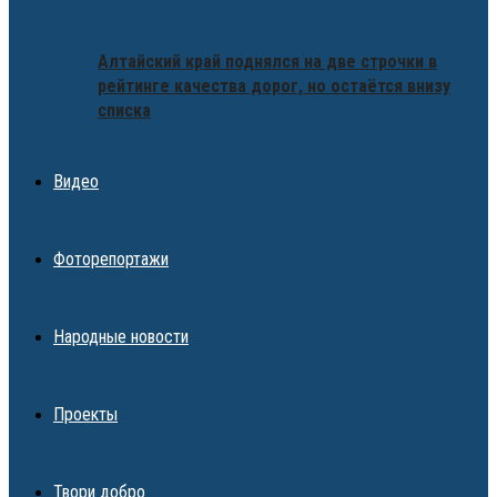
Алтайский край поднялся на две строчки в
рейтинге качества дорог, но остаётся внизу
списка
Видео
Фоторепортажи
Народные новости
Проекты
Твори добро