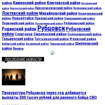
Каменский район
Ключевской район
район
Косихинский
Краснощековский район
Кулундинский район
район
Красногорский район
Локтевский район
Михайловский район
Новичихинский
Новоалтайск
район
Павловский район
Панкрушихинский район
Первомайский район
Ребрихинский район
Поспелихинский район
Рубцовск
Рубцовский
Родинский район
район
Смоленский район
Славгород
Солонешенский район
Тальменский район
Третьяковский район
Угловский район
Шипуновский
Хабарский район
Целинный район
Чарышский район
район
Яровое
ПОСЛЕДНИЕ НОВОСТИ
Прокуратура Рубцовска через суд добивается
выплаты 500 тысяч рублей для раненого бойца СВО