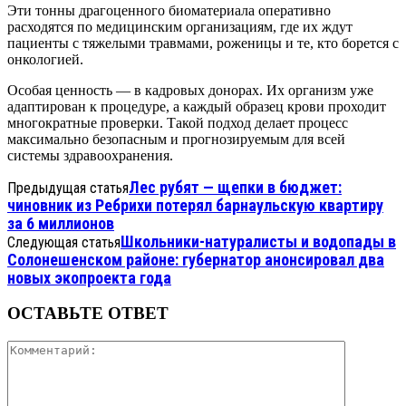
Эти тонны драгоценного биоматериала оперативно
расходятся по медицинским организациям, где их ждут
пациенты с тяжелыми травмами, роженицы и те, кто борется с
онкологией.
Особая ценность — в кадровых донорах. Их организм уже
адаптирован к процедуре, а каждый образец крови проходит
многократные проверки. Такой подход делает процесс
максимально безопасным и прогнозируемым для всей
системы здравоохранения.
Лес рубят — щепки в бюджет:
Предыдущая статья
чиновник из Ребрихи потерял барнаульскую квартиру
за 6 миллионов
Школьники-натуралисты и водопады в
Следующая статья
Солонешенском районе: губернатор анонсировал два
новых экопроекта года
ОСТАВЬТЕ ОТВЕТ