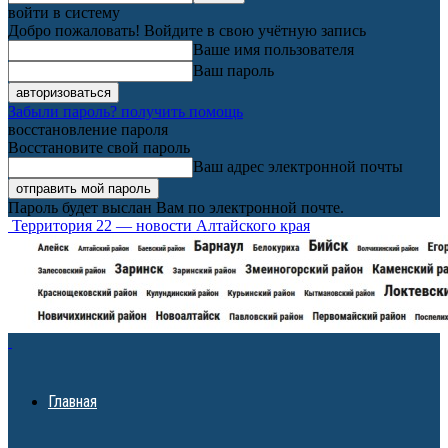
войти в систему
Добро пожаловать! Войдите в свою учётную запись
Ваше имя пользователя
Ваш пароль
Забыли пароль? получить помощь
восстановление пароля
Восстановите свой пароль
Ваш адрес электронной почты
Пароль будет выслан Вам по электронной почте.
Территория 22 — новости Алтайского края
Главная