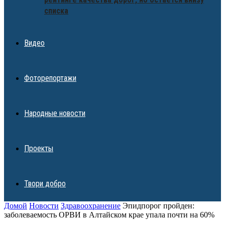
списка
Видео
Фоторепортажи
Народные новости
Проекты
Твори добро
Домой
Новости
Здравоохранение
Эпидпорог пройден:
заболеваемость ОРВИ в Алтайском крае упала почти на 60%