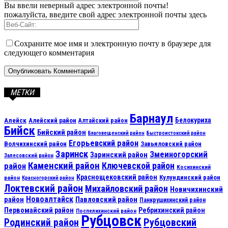
Вы ввели неверный адрес электронной почты!
пожалуйста, введите свой адрес электронной почты здесь
Сохраните мое имя и электронную почту в браузере для
следующего комментария
МЕТКИ
Барнаул
Алейск
Белокуриха
Алейский район
Алтайский район
Бийск
Бийский район
Благовещенский район
Быстроистокский район
Егорьевский район
Волчихинский район
Завьяловский район
Заринск
Змеиногорский
Заринский район
Залесовский район
Каменский район
Ключевской район
район
Косихинский
Краснощековский район
Кулундинский район
район
Красногорский район
Локтевский район
Михайловский район
Новичихинский
Новоалтайск
район
Павловский район
Панкрушихинский район
Первомайский район
Ребрихинский район
Поспелихинский район
Рубцовск
Рубцовский
Родинский район