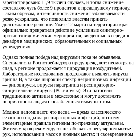
зарегистрировано 11,9 тысячи случаев, и тогда снижение
составляло чуть более 9 процентов к предыдущему периоду.
Таким образом, интенсивность снижения заболеваемости
резко ускорилась, что позволило властям принять
долгожданное решение. Уже с 12 марта на территории края
официально прекратили действие усиленные санитарно-
противоэпидемические мероприятия, введенные в середине
декабря в медицинских, образовательных и социальных
учреждениях.
Однако полная победа над вирусами пока не объявлена.
Специалисты Роспотребнадзора предупреждают: несмотря на
спад, в регионе продолжается циркуляция возбудителей.
Лабораторные исследования продолжают выявлять вирусы
гриппа В, а также широкий спектр негриппозных инфекций
— риновирусы, вирусы парагриппа и респираторно-
синцитиальные вирусы (РС-вирусы). Эти патогены
традиционно активны в межсезонье и могут доставлять
неприятности людям с ослабленным иммунитетом.
Медики напоминают, что весна — время классического
сезонного подъема респираторных инфекций, поэтому
элементарные правила гигиены по-прежнему актуальны.
Жителям края рекомендуют не забывать о регулярном мытье
рук, использовании масок в людных местах и своевременном