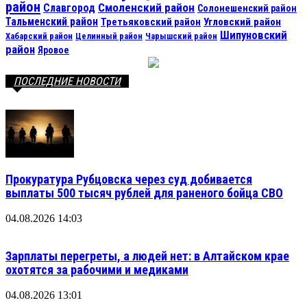
район
Смоленский район
Славгород
Солонешенский район
Тальменский район
Третьяковский район
Угловский район
Шипуновский
Хабарский район
Целинный район
Чарышский район
район
Яровое
ПОСЛЕДНИЕ НОВОСТИ
Прокуратура Рубцовска через суд добивается
выплаты 500 тысяч рублей для раненого бойца СВО
04.08.2026 14:03
Зарплаты перегреты, а людей нет: в Алтайском крае
охотятся за рабочими и медиками
04.08.2026 13:01