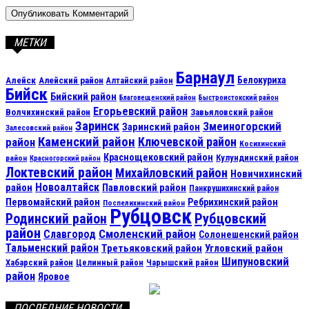
МЕТКИ
Барнаул
Алейск
Белокуриха
Алейский район
Алтайский район
Бийск
Бийский район
Благовещенский район
Быстроистокский район
Егорьевский район
Волчихинский район
Завьяловский район
Заринск
Змеиногорский
Заринский район
Залесовский район
Каменский район
Ключевской район
район
Косихинский
Краснощековский район
Кулундинский район
район
Красногорский район
Локтевский район
Михайловский район
Новичихинский
Новоалтайск
район
Павловский район
Панкрушихинский район
Первомайский район
Ребрихинский район
Поспелихинский район
Рубцовск
Рубцовский
Родинский район
район
Смоленский район
Славгород
Солонешенский район
Тальменский район
Третьяковский район
Угловский район
Шипуновский
Хабарский район
Целинный район
Чарышский район
район
Яровое
ПОСЛЕДНИЕ НОВОСТИ