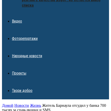
списка
Видео
Фоторепортажи
Народные новости
Проекты
Твори добро
Домой
Новости
Жизнь
Житель Барнаула отсудил у банка 700
тысяч за спам-звонки и SMS