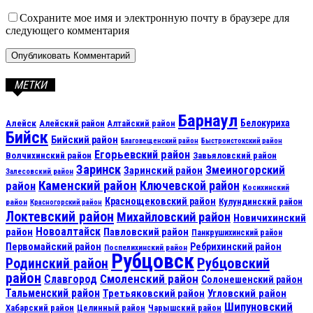
Сохраните мое имя и электронную почту в браузере для
следующего комментария
МЕТКИ
Барнаул
Алейск
Белокуриха
Алейский район
Алтайский район
Бийск
Бийский район
Благовещенский район
Быстроистокский район
Егорьевский район
Волчихинский район
Завьяловский район
Заринск
Змеиногорский
Заринский район
Залесовский район
Каменский район
Ключевской район
район
Косихинский
Краснощековский район
Кулундинский район
район
Красногорский район
Локтевский район
Михайловский район
Новичихинский
Новоалтайск
район
Павловский район
Панкрушихинский район
Первомайский район
Ребрихинский район
Поспелихинский район
Рубцовск
Рубцовский
Родинский район
район
Смоленский район
Славгород
Солонешенский район
Тальменский район
Третьяковский район
Угловский район
Шипуновский
Хабарский район
Целинный район
Чарышский район