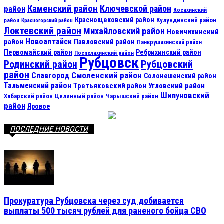
Каменский район
Ключевской район
район
Косихинский
Краснощековский район
Кулундинский район
район
Красногорский район
Локтевский район
Михайловский район
Новичихинский
Новоалтайск
район
Павловский район
Панкрушихинский район
Первомайский район
Ребрихинский район
Поспелихинский район
Рубцовск
Рубцовский
Родинский район
район
Смоленский район
Славгород
Солонешенский район
Тальменский район
Третьяковский район
Угловский район
Шипуновский
Хабарский район
Целинный район
Чарышский район
район
Яровое
ПОСЛЕДНИЕ НОВОСТИ
Прокуратура Рубцовска через суд добивается
выплаты 500 тысяч рублей для раненого бойца СВО