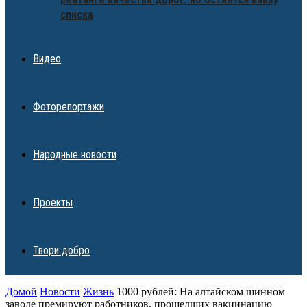
списка
Видео
Фоторепортажи
Народные новости
Проекты
Твори добро
Домой
Новости
Жизнь
1000 рублей: На алтайском шинном
заводе премируют работников, прошедших вакцинацию