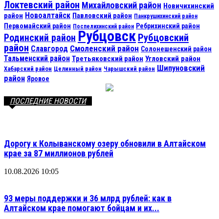
Локтевский район
Михайловский район
Новичихинский
Новоалтайск
район
Павловский район
Панкрушихинский район
Первомайский район
Ребрихинский район
Поспелихинский район
Рубцовск
Рубцовский
Родинский район
район
Смоленский район
Славгород
Солонешенский район
Тальменский район
Третьяковский район
Угловский район
Шипуновский
Хабарский район
Целинный район
Чарышский район
район
Яровое
ПОСЛЕДНИЕ НОВОСТИ
Дорогу к Колыванскому озеру обновили в Алтайском
крае за 87 миллионов рублей
10.08.2026 10:05
93 меры поддержки и 36 млрд рублей: как в
Алтайском крае помогают бойцам и их...