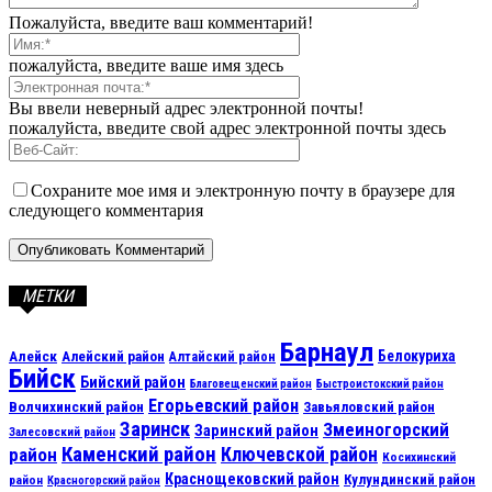
Пожалуйста, введите ваш комментарий!
пожалуйста, введите ваше имя здесь
Вы ввели неверный адрес электронной почты!
пожалуйста, введите свой адрес электронной почты здесь
Сохраните мое имя и электронную почту в браузере для
следующего комментария
МЕТКИ
Барнаул
Алейск
Белокуриха
Алейский район
Алтайский район
Бийск
Бийский район
Благовещенский район
Быстроистокский район
Егорьевский район
Волчихинский район
Завьяловский район
Заринск
Змеиногорский
Заринский район
Залесовский район
Каменский район
Ключевской район
район
Косихинский
Краснощековский район
Кулундинский район
район
Красногорский район