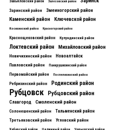
Заринск
Завьяловский район
Залесовский район
Змеиногорский район
Заринский район
Каменский район
Ключевской район
Косихинский район
Красногорский район
Краснощековский район
Кулундинский район
Локтевский район
Михайловский район
Новоалтайск
Новичихинский район
Павловский район
Панкрушихинский район
Первомайский район
Поспелихинский район
Родинский район
Ребрихинский район
Рубцовск
Рубцовский район
Смоленский район
Славгород
Тальменский район
Солонешенский район
Третьяковский район
Угловский район
Хабарский район
Целинный район
Чарышский район