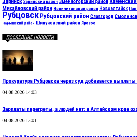
Каменский
Заринск
Змеиногорский район
Заринский район
Михайловский район
Новоалтайск
Новичихинский район
Пав
Рубцовск
Рубцовский район
Смоленск
Славгород
Шипуновский район
Яровое
Чарышский район
ПОСЛЕДНИЕ НОВОСТИ
Прокуратура Рубцовска через суд добивается выплаты 
04.08.2026 14:03
Зарплаты перегреты, а людей нет: в Алтайском крае ох
04.08.2026 13:01