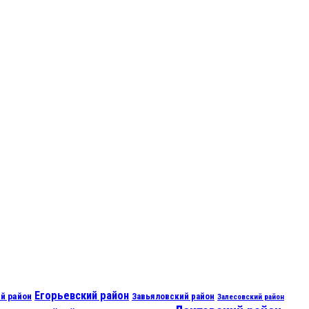
Егорьевский район
й район
Завьяловский район
Залесовский район