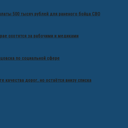
платы 500 тысяч рублей для раненого бойца СВО
крае охотятся за рабочими и медиками
бцовска по социальной сфере
ге качества дорог, но остаётся внизу списка