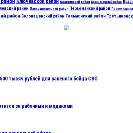
 район
Ключевской район
Крас
Косихинский район
Красногорский район
ловский район
Первомайский район
Панкрушихинский район
Поспелихинск
ий район
Тальменский район
Третьяковск
Солонешенский район
500 тысяч рублей для раненого бойца СВО
отятся за рабочими и медиками