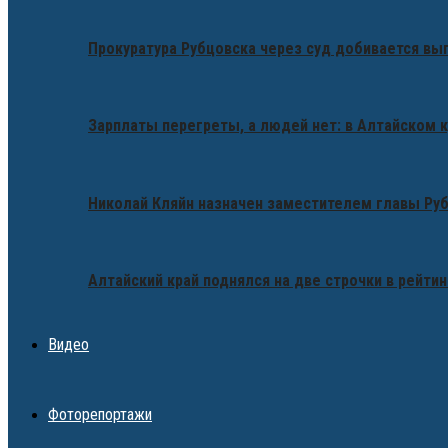
Прокуратура Рубцовска через суд добивается вы
Зарплаты перегреты, а людей нет: в Алтайском 
Николай Кляйн назначен заместителем главы Ру
Алтайский край поднялся на две строчки в рейтин
Видео
Фоторепортажи