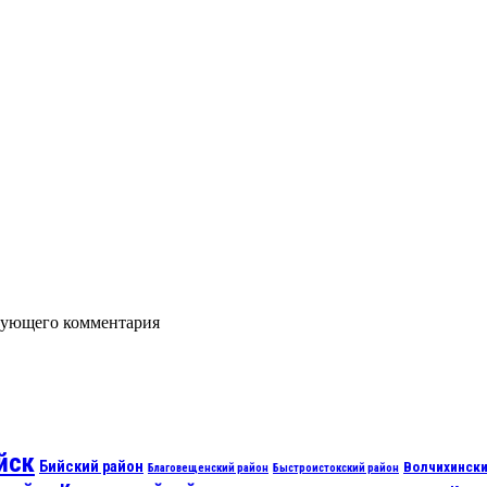
едующего комментария
йск
Бийский район
Волчихински
Благовещенский район
Быстроистокский район