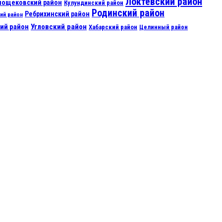
Локтевский район
нощековский район
Кулундинский район
Родинский район
Ребрихинский район
ий район
ий район
Угловский район
Хабарский район
Целинный район