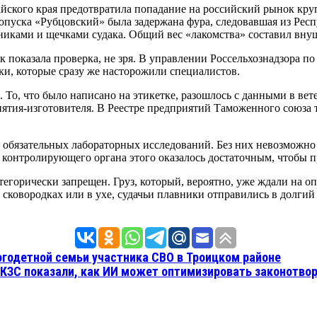
тайского края предотвратила попадание на российский рынок кр
опуска «Рубцовский» была задержана фура, следовавшая из Респ
ками и щечками судака. Общий вес «лакомства» составил внуш
 показала проверка, не зря. В управлении Россельхознадзора по
и, которые сразу же насторожили специалистов.
а. То, что было написано на этикетке, разошлось с данными в ве
ятия-изготовителя. В Реестре предприятий Таможенного союза т
 обязательных лабораторных исследований. Без них невозможно 
я контролирующего органа этого оказалось достаточным, чтобы п
егорически запрещен. Груз, который, вероятно, уже ждали на оп
 сковородках или в ухе, судачьи плавники отправились в долгий
огодетной семьи участника СВО в Троицком районе
КЗС показали, как ИИ может оптимизировать законотво