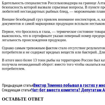
Бдительность специалистов Россельхознадзора на границе Ал
безопасность которой вызвали серьезные вопросы. В пункте пр
любителей нестандартных рыбных блюд, — морожеными плавни
Внешне безобидный груз привлек внимание инспекторов, и, как
документов и самой маркировки продукции всплыли нестыковк
Первое, что бросилось в глаза, — термическое состояние товар
выяснилось, что в сертификате указан неверный номер предпри
легальность происхождения продукции.
Однако самым тревожным фактом стало отсутствие результатов
потребителя и не содержат вредных веществ или бактерий. Дл
В итоге ввоз более 13 тонн рыбы на территорию России был кат
получила неожиданный оборот: вместо того чтобы оказаться на
потребителем.
Виктор Томенко побывал в гостях у мн
Предыдущая статья
Чат-бот вместо комитета? Депутатам А
Следующая статья
ОСТАВЬТЕ ОТВЕТ