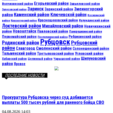
Егорьевский район
Волчихинский район
Завьяловский район
Заринск
Змеиногорский
Заринский район
Залесовский район
Каменский район
Ключевской район
район
Косихинский
Краснощековский район
Кулундинский район
район
Красногорский район
Локтевский район
Михайловский район
Новичихинский
Новоалтайск
район
Павловский район
Панкрушихинский район
Первомайский район
Ребрихинский район
Поспелихинский район
Рубцовск
Рубцовский
Родинский район
район
Смоленский район
Славгород
Солонешенский район
Тальменский район
Третьяковский район
Угловский район
Шипуновский
Хабарский район
Целинный район
Чарышский район
район
Яровое
ПОСЛЕДНИЕ НОВОСТИ
Прокуратура Рубцовска через суд добивается
выплаты 500 тысяч рублей для раненого бойца СВО
04.08.2026 14:03