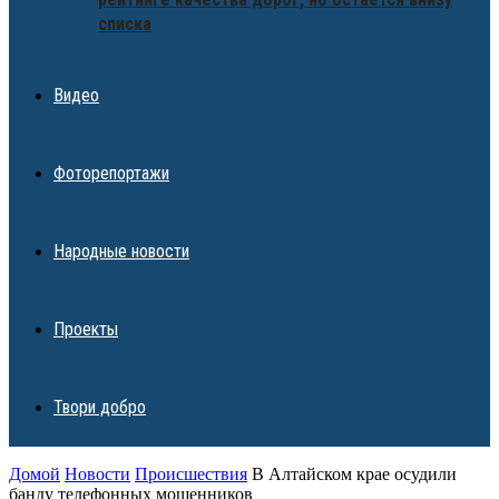
списка
Видео
Фоторепортажи
Народные новости
Проекты
Твори добро
Домой
Новости
Происшествия
В Алтайском крае осудили
банду телефонных мошенников