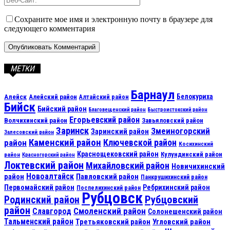
Сохраните мое имя и электронную почту в браузере для
следующего комментария
МЕТКИ
Барнаул
Алейск
Белокуриха
Алейский район
Алтайский район
Бийск
Бийский район
Благовещенский район
Быстроистокский район
Егорьевский район
Волчихинский район
Завьяловский район
Заринск
Змеиногорский
Заринский район
Залесовский район
Каменский район
Ключевской район
район
Косихинский
Краснощековский район
Кулундинский район
район
Красногорский район
Локтевский район
Михайловский район
Новичихинский
Новоалтайск
район
Павловский район
Панкрушихинский район
Первомайский район
Ребрихинский район
Поспелихинский район
Рубцовск
Рубцовский
Родинский район
район
Смоленский район
Славгород
Солонешенский район
Тальменский район
Третьяковский район
Угловский район