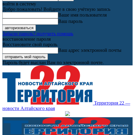
войти в систему
Добро пожаловать! Войдите в свою учётную запись
Ваше имя пользователя
Ваш пароль
Забыли пароль? получить помощь
восстановление пароля
Восстановите свой пароль
Ваш адрес электронной почты
Пароль будет выслан Вам по электронной почте.
Территория 22 —
новости Алтайского края