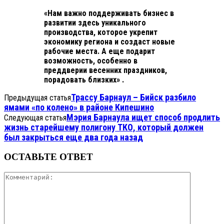
«Нам важно поддерживать бизнес в
развитии здесь уникального
производства, которое укрепит
экономику региона и создаст новые
рабочие места. А еще подарит
возможность, особенно в
преддверии весенних праздников,
порадовать близких» .
Трассу Барнаул – Бийск разбило
Предыдущая статья
ямами «по колено» в районе Кипешино
Мэрия Барнаула ищет способ продлить
Следующая статья
жизнь старейшему полигону ТКО, который должен
был закрыться еще два года назад
ОСТАВЬТЕ ОТВЕТ