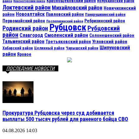
Краснощековский район
Кулундинский район
район
Красногорский район
Локтевский район
Михайловский район
Новичихинский
Новоалтайск
район
Павловский район
Панкрушихинский район
Первомайский район
Ребрихинский район
Поспелихинский район
Рубцовск
Рубцовский
Родинский район
район
Смоленский район
Славгород
Солонешенский район
Тальменский район
Третьяковский район
Угловский район
Шипуновский
Хабарский район
Целинный район
Чарышский район
район
Яровое
ПОСЛЕДНИЕ НОВОСТИ
Прокуратура Рубцовска через суд добивается
выплаты 500 тысяч рублей для раненого бойца СВО
04.08.2026 14:03