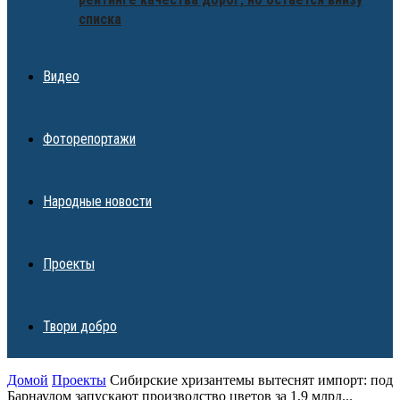
списка
Видео
Фоторепортажи
Народные новости
Проекты
Твори добро
Домой
Проекты
Сибирские хризантемы вытеснят импорт: под
Барнаулом запускают производство цветов за 1,9 млрд...