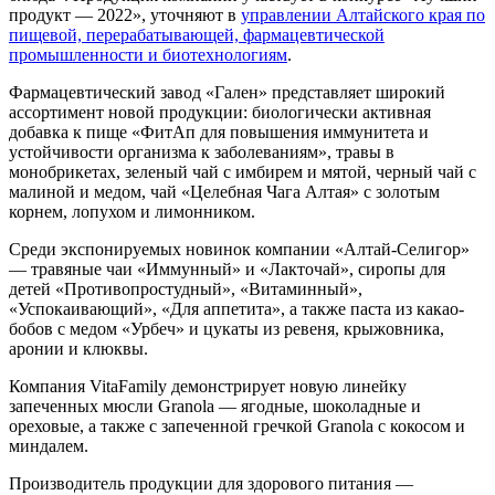
продукт — 2022», уточняют в
управлении Алтайского края по
пищевой, перерабатывающей, фармацевтической
промышленности и биотехнологиям
.
Фармацевтический завод «Гален» представляет широкий
ассортимент новой продукции: биологически активная
добавка к пище «ФитАп для повышения иммунитета и
устойчивости организма к заболеваниям», травы в
монобрикетах, зеленый чай с имбирем и мятой, черный чай с
малиной и медом, чай «Целебная Чага Алтая» с золотым
корнем, лопухом и лимонником.
Среди экспонируемых новинок компании «Алтай-Селигор»
— травяные чаи «Иммунный» и «Лакточай», сиропы для
детей «Противопростудный», «Витаминный»,
«Успокаивающий», «Для аппетита», а также паста из какао-
бобов с медом «Урбеч» и цукаты из ревеня, крыжовника,
аронии и клюквы.
Компания VitaFamily демонстрирует новую линейку
запеченных мюсли Granola — ягодные, шоколадные и
ореховые, а также с запеченной гречкой Granola с кокосом и
миндалем.
Производитель продукции для здорового питания —