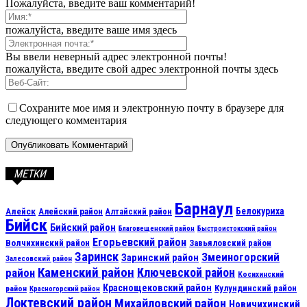
Пожалуйста, введите ваш комментарий!
пожалуйста, введите ваше имя здесь
Вы ввели неверный адрес электронной почты!
пожалуйста, введите свой адрес электронной почты здесь
Сохраните мое имя и электронную почту в браузере для
следующего комментария
МЕТКИ
Барнаул
Алейск
Белокуриха
Алейский район
Алтайский район
Бийск
Бийский район
Благовещенский район
Быстроистокский район
Егорьевский район
Волчихинский район
Завьяловский район
Заринск
Змеиногорский
Заринский район
Залесовский район
Каменский район
Ключевской район
район
Косихинский
Краснощековский район
Кулундинский район
район
Красногорский район
Локтевский район
Михайловский район
Новичихинский