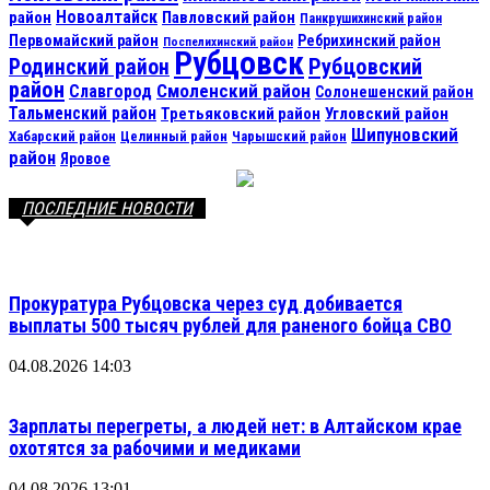
Новоалтайск
район
Павловский район
Панкрушихинский район
Первомайский район
Ребрихинский район
Поспелихинский район
Рубцовск
Рубцовский
Родинский район
район
Смоленский район
Славгород
Солонешенский район
Тальменский район
Третьяковский район
Угловский район
Шипуновский
Хабарский район
Целинный район
Чарышский район
район
Яровое
ПОСЛЕДНИЕ НОВОСТИ
Прокуратура Рубцовска через суд добивается
выплаты 500 тысяч рублей для раненого бойца СВО
04.08.2026 14:03
Зарплаты перегреты, а людей нет: в Алтайском крае
охотятся за рабочими и медиками
04.08.2026 13:01