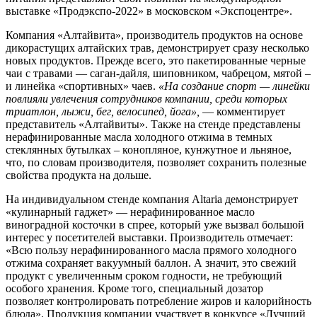
выставке «Продэкспо-2022» в московском «Экспоцентре».
Компания «Алтайвита», производитель продуктов на основе
дикорастущих алтайских трав, демонстрирует сразу несколько
новых продуктов. Прежде всего, это пакетированные черные
чаи с травами — саган-дайля, шиповником, чабрецом, мятой –
и линейка «спортивных» чаев.
«На создание спорт — линейки
повлияли увлечения сотрудников компании, среди которых
триатлон, лыжи, бег, велосипед, йога»,
— комментирует
представитель «Алтайвиты». Также на стенде представлены
нерафинированные масла холодного отжима в темных
стеклянных бутылках – конопляное, кунжутное и льняное,
что, по словам производителя, позволяет сохранить полезные
свойства продукта на дольше.
На индивидуальном стенде компания Altaria демонстрирует
«кулинарный гаджет» — нерафинированное масло
виноградной косточки в спрее, который уже вызвал большой
интерес у посетителей выставки. Производитель отмечает:
«Всю пользу нерафинированного масла прямого холодного
отжима сохраняет вакуумный баллон. А значит, это свежий
продукт с увеличенным сроком годности, не требующий
особого хранения. Кроме того, специальный дозатор
позволяет контролировать потребление жиров и калорийность
блюда». Продукция компании участвует в конкурсе «Лучший