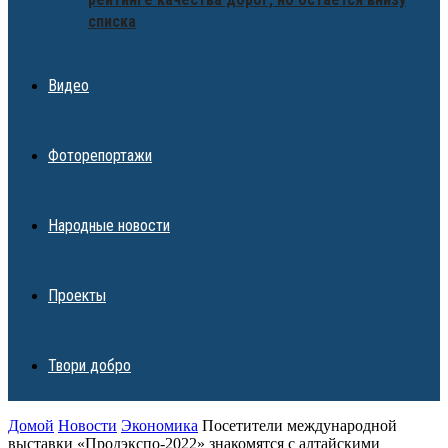
списка
Видео
Фоторепортажи
Народные новости
Проекты
Твори добро
Домой
Новости
Экономика
Посетители международной
выставки «Продэкспо-2022» знакомятся с алтайскими