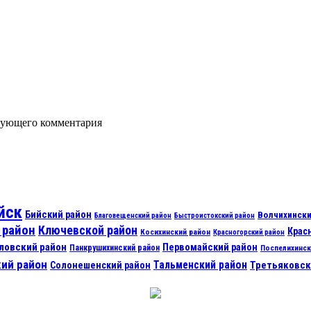
едующего комментария
йск
Бийский район
Волчихински
Благовещенский район
Быстроистокский район
 район
Ключевской район
Крас
Косихинский район
Красногорский район
ловский район
Первомайский район
Панкрушихинский район
Поспелихинск
ий район
Тальменский район
Третьяковск
Солонешенский район