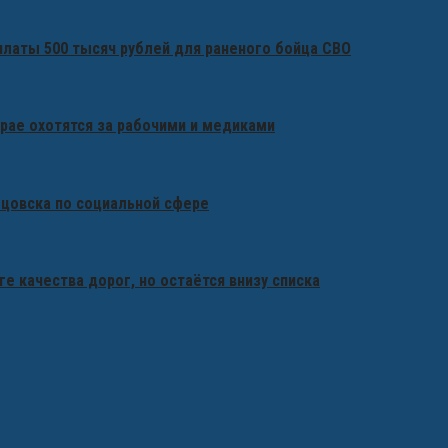
платы 500 тысяч рублей для раненого бойца СВО
крае охотятся за рабочими и медиками
бцовска по социальной сфере
ге качества дорог, но остаётся внизу списка