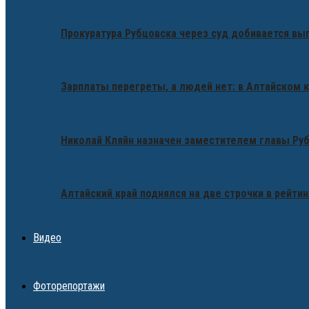
Прокуратура Рубцовска через суд добивается вы
Зарплаты перегреты, а людей нет: в Алтайском 
Николай Кляйн назначен заместителем главы Ру
Алтайский край поднялся на две строчки в рейтин
Видео
Фоторепортажи