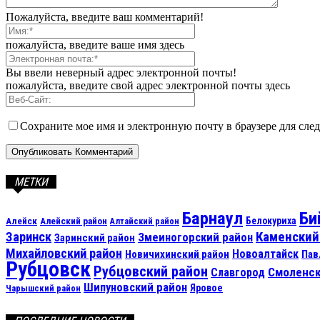
Пожалуйста, введите ваш комментарий!
пожалуйста, введите ваше имя здесь
Вы ввели неверный адрес электронной почты!
пожалуйста, введите свой адрес электронной почты здесь
Сохраните мое имя и электронную почту в браузере для сл
МЕТКИ
Барнаул
Би
Алейск
Белокуриха
Алейский район
Алтайский район
Каменский
Заринск
Змеиногорский район
Заринский район
Михайловский район
Новоалтайск
Новичихинский район
Пав
Рубцовск
Рубцовский район
Смоленск
Славгород
Шипуновский район
Яровое
Чарышский район