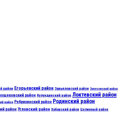
Егорьевский район
й район
Завьяловский район
Залесовский район
Локтевский район
нощековский район
Кулундинский район
Родинский район
Ребрихинский район
ий район
ий район
Угловский район
Хабарский район
Целинный район