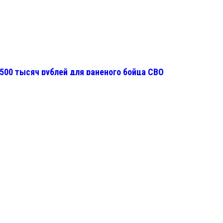
500 тысяч рублей для раненого бойца СВО
отятся за рабочими и медиками
 по социальной сфере
ества дорог, но остаётся внизу списка