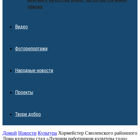
списка
Видео
Фоторепортажи
Народные новости
Проекты
Твори добро
Домой
Новости
Культура
Хормейстер Смоленского районного
Дома культуры стал «Лучшим работником культуры года»