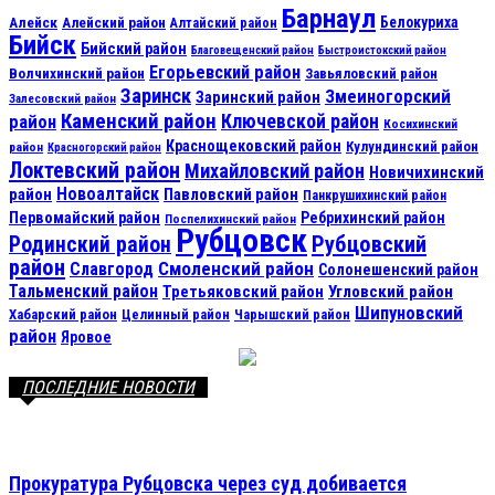
Барнаул
Алейск
Белокуриха
Алейский район
Алтайский район
Бийск
Бийский район
Благовещенский район
Быстроистокский район
Егорьевский район
Волчихинский район
Завьяловский район
Заринск
Змеиногорский
Заринский район
Залесовский район
Каменский район
Ключевской район
район
Косихинский
Краснощековский район
Кулундинский район
район
Красногорский район
Локтевский район
Михайловский район
Новичихинский
Новоалтайск
район
Павловский район
Панкрушихинский район
Первомайский район
Ребрихинский район
Поспелихинский район
Рубцовск
Рубцовский
Родинский район
район
Смоленский район
Славгород
Солонешенский район
Тальменский район
Третьяковский район
Угловский район
Шипуновский
Хабарский район
Целинный район
Чарышский район
район
Яровое
ПОСЛЕДНИЕ НОВОСТИ
Прокуратура Рубцовска через суд добивается